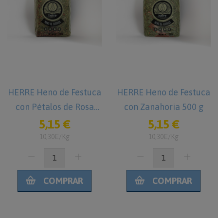
HERRE Heno de Festuca
HERRE Heno de Festuca
con Pétalos de Rosa
con Zanahoria 500 g
500 g
5,15 €
5,15 €
10,30€/Kg
10,30€/Kg
COMPRAR
COMPRAR