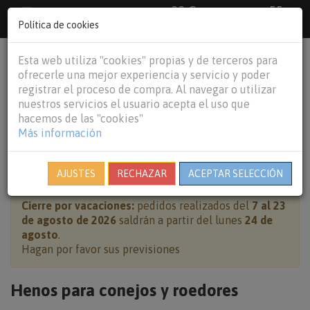
33 €
55
Envío gratuito pedidos superiores a
España peninsular,
€
44 €
Política de cookies
Baleares y
Portugal peninsular
person
shopping_cart
Esta web utiliza "cookies" propias y de terceros para
Tog
ofrecerle una mejor experiencia y servicio y poder
nav
registrar el proceso de compra. Al navegar o utilizar
nuestros servicios el usuario acepta el uso que
hacemos de las "cookies"
Más información
HOME
CONEJOS Y ROEDORES
HENOS PARA CONEJOS
Y ROEDORES
AJUSTES
RECHAZAR
ACEPTAR SELECCIÓN
Cierre por vacaciones:
pedidos realizados del
7 al 23
de agosto de 2026
saldrán a partir del lunes
24 de
agosto
.
Hagan por favor sus previsiones
Henos para conejos y roedores