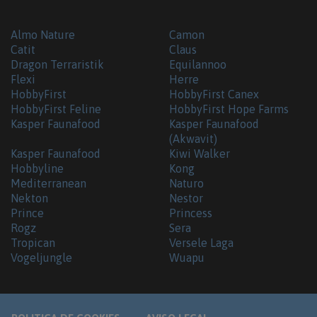
Almo Nature
Camon
Catit
Claus
Dragon Terraristik
Equilannoo
Flexi
Herre
HobbyFirst
HobbyFirst Canex
HobbyFirst Feline
HobbyFirst Hope Farms
Kasper Faunafood
Kasper Faunafood
(Akwavit)
Kasper Faunafood
Kiwi Walker
Hobbyline
Kong
Mediterranean
Naturo
Nekton
Nestor
Prince
Princess
Rogz
Sera
Tropican
Versele Laga
Vogeljungle
Wuapu