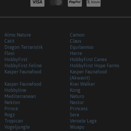
Almo Nature
Camon
Catit
Claus
Dragon Terraristik
Equilannoo
Flexi
Herre
HobbyFirst
HobbyFirst Canex
HobbyFirst Feline
HobbyFirst Hope Farms
Kasper Faunafood
Kasper Faunafood
(Akwavit)
Kasper Faunafood
Kiwi Walker
Hobbyline
Kong
Mediterranean
Naturo
Nekton
Nestor
Prince
Princess
Rogz
Sera
Tropican
Versele Laga
Vogeljungle
Wuapu