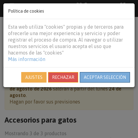
33 €
55
Envío gratuito pedidos superiores a
España peninsular,
€
44 €
Política de cookies
Baleares y
Portugal peninsular
person
shopping_cart
Esta web utiliza "cookies" propias y de terceros para
Tog
ofrecerle una mejor experiencia y servicio y poder
nav
registrar el proceso de compra. Al navegar o utilizar
nuestros servicios el usuario acepta el uso que
hacemos de las "cookies"
Más información
HOME
GATOS
ACCESORIOS PARA GATOS
AJUSTES
RECHAZAR
ACEPTAR SELECCIÓN
Cierre por vacaciones:
pedidos realizados del
7 al 23
de agosto de 2026
saldrán a partir del lunes
24 de
agosto
.
Hagan por favor sus previsiones
Accesorios para gatos
Mostrando 3 de 3 productos