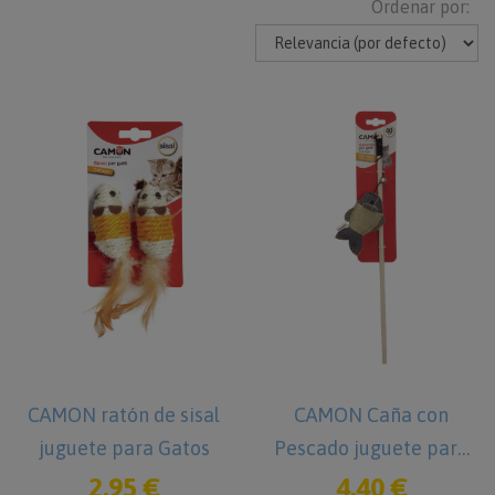
Ordenar por:
CAMON ratón de sisal
CAMON Caña con
juguete para Gatos
Pescado juguete para
Gatos
2,95 €
4,40 €