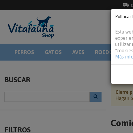
E
Política 
Esta web
experien
utilizar
"cookies
PERROS
GATOS
AVES
ROEDORES
Más inf
HOME
BUSCAR
Cierre p
Hagan po
Comid
FILTROS