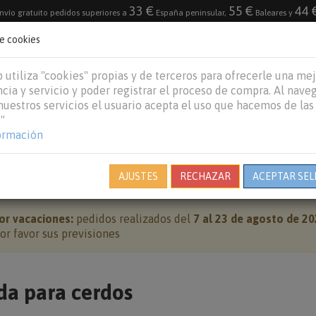
33 €
55 €
44 
nvío gratuito pedidos superiores a
España peninsular,
Baleares y
de cookies
DESTACADO
VACACIONES DE VERANO 2026
 utiliza "cookies" propias y de terceros para ofrecerle una me
cia y servicio y poder registrar el proceso de compra. Al nave
 nuestros servicios el usuario acepta el uso que hacemos de las
"
REPTILES
PECES
OTROS
MARCAS
B
ormación
OTROS ANIMALES
COMIDA PARA CERDOS
AJUSTES
RECHAZAR
ACEPTAR SEL
or vacaciones:
pedidos realizados del
7 al 23 de agosto de 2
r favor sus previsiones
a para cerdos