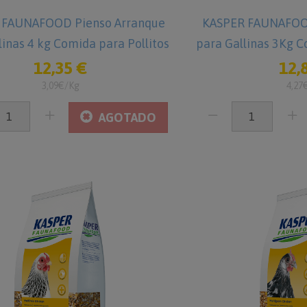
 FAUNAFOOD Pienso Arranque
KASPER FAUNAFOO
linas 4 kg Comida para Pollitos
para Gallinas 3Kg C
12,35 €
12,
3,09€/Kg
4,27
AGOTADO