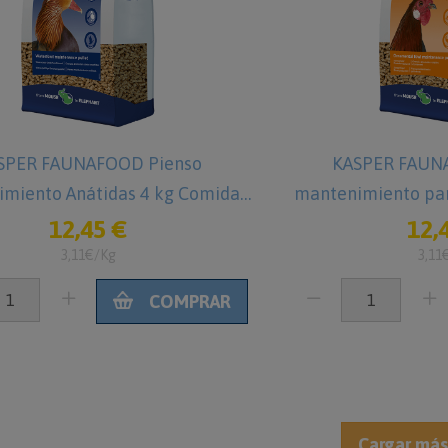
SPER FAUNAFOOD Pienso
KASPER FAUN
miento Anátidas 4 kg Comida
mantenimiento par
para Patos
Comida par
12,45 €
12,
3,11€/Kg
3,11
COMPRAR