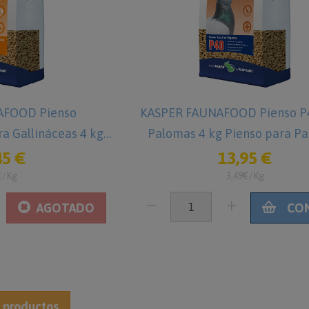
AFOOD Pienso
KASPER FAUNAFOOD Pienso P
a Gallináceas 4 kg
Palomas 4 kg Pienso para P
a Faisanes
45 €
13,95 €
€/Kg
3,49€/Kg
AGOTADO
CO