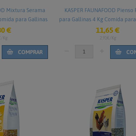
D Mixtura Serama
KASPER FAUNAFOOD Pienso 
omida para Gallinas
para Gallinas 4 Kg Comida para
80 €
11,65 €
€/Kg
2,91€/Kg
COMPRAR
CO