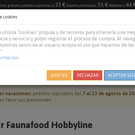
33 €
55 €
44 
nvío gratuito pedidos superiores a
España peninsular,
Baleares y
de cookies
DESTACADO
VACACIONES DE VERANO 2026
 utiliza "cookies" propias y de terceros para ofrecerle una me
cia y servicio y poder registrar el proceso de compra. Al nave
 nuestros servicios el usuario acepta el uso que hacemos de las
"
REPTILES
PECES
OTROS
MARCAS
B
ormación
KASPER FAUNAFOOD HOBBYLINE
AJUSTES
RECHAZAR
ACEPTAR SEL
or vacaciones:
pedidos realizados del
7 al 23 de agosto de 2
r favor sus previsiones
r Faunafood Hobbyline