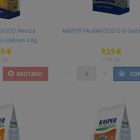
AFOOD Mezcla
KASPER FAUNAFOOD Grit Galli
a Gallinas 4 Kg
55 €
9,15 €
€/Kg
3,05€/Kg
AGOTADO
CO