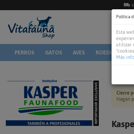
E
Política 
Esta web
experien
utilizar
"cookies
PERROS
GATOS
AVES
ROEDORES
Más inf
HOME
Cierre p
Hagan po
Kaspe