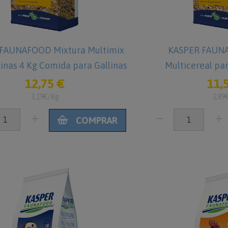
FAUNAFOOD Mixtura Multimix
KASPER FAUN
linas 4 Kg Comida para Gallinas
Multicereal par
12,75 €
11,
3,19€/Kg
2,89
COMPRAR