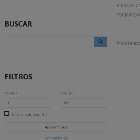
PIENSOS Y
FORMATO P
BUSCAR
Mostrando
FILTROS
Mín (€)
Máx (€)
Solo con descuento
Limpiar filtros