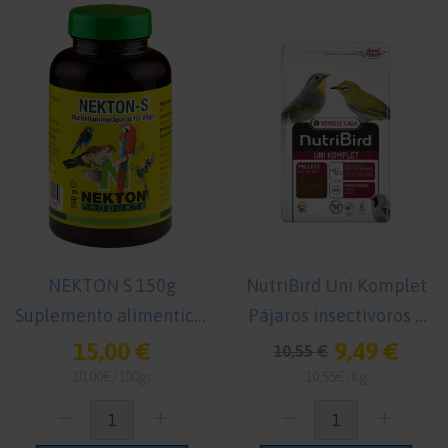
NEKTON S 150g
NutriBird Uni Komplet
Suplemento alimenticio
Pájaros insectívoros y
para Pájaros
frugívoros 1 kg
15,00 €
9,49 €
10,55 €
10,00€/100gr
10,55€/Kg