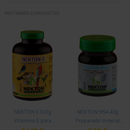
MOSTRANDO 12 PRODUCTOS
NEKTON E 320g
NEKTON MSA 40g
Vitamina E para
Preparado mineral
Pájaros
para aves y reptiles