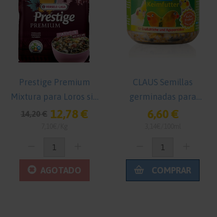
Prestige Premium
CLAUS Semillas
Mixtura para Loros sin
germinadas para
nueces 2 kg
Agapornis y Ninfas 210
12,78 €
6,60 €
14,20 €
ml Comida para
7,10€/Kg
3,14€/100ml
Agapornis
AGOTADO
COMPRAR