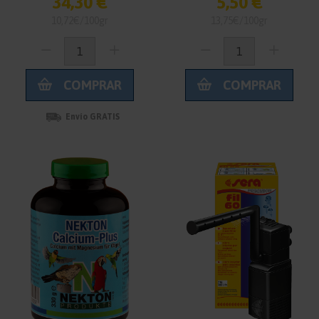
34,30 €
5,50 €
10,72€/100gr
13,75€/100gr
COMPRAR
COMPRAR
Envío GRATIS