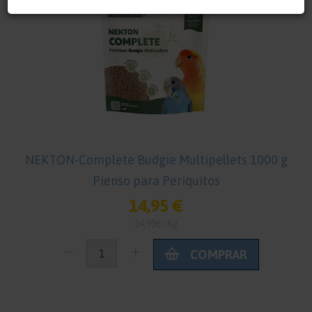
NEKTON-Complete Budgie Multipellets 1000 g
Pienso para Periquitos
14,95 €
14,95€/Kg
COMPRAR