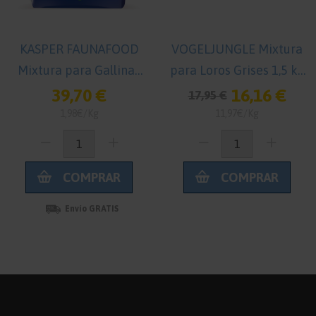
KASPER FAUNAFOOD
VOGELJUNGLE Mixtura
Mixtura para Gallinas
para Loros Grises 1,5 kg
Multimix 20 kg
Premium
39,70 €
16,16 €
17,95 €
1,98€/Kg
11,97€/Kg
COMPRAR
COMPRAR
Envío GRATIS