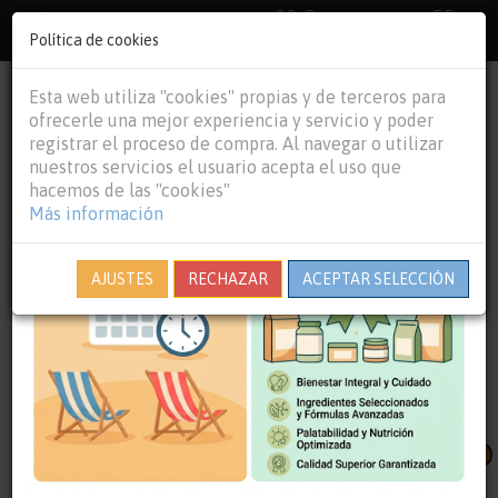
33 €
55
Envío gratuito pedidos superiores a
España peninsular,
×
€
44 €
Política de cookies
Baleares y
Portugal peninsular
person
shopping_cart
Esta web utiliza "cookies" propias y de terceros para
Tog
ofrecerle una mejor experiencia y servicio y poder
nav
registrar el proceso de compra. Al navegar o utilizar
nuestros servicios el usuario acepta el uso que
hacemos de las "cookies"
Más información
Cierre por vacaciones:
pedidos realizados del
7 al 23
de agosto de 2026
saldrán a partir del lunes
24 de
AJUSTES
RECHAZAR
ACEPTAR SELECCIÓN
agosto
.
Hagan por favor sus previsiones
Destacado
NUEVO