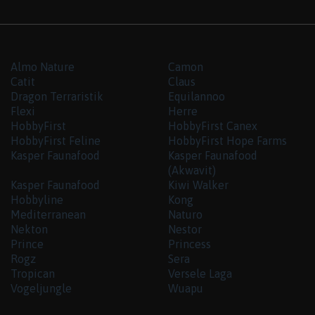
Almo Nature
Camon
Catit
Claus
Dragon Terraristik
Equilannoo
Flexi
Herre
HobbyFirst
HobbyFirst Canex
HobbyFirst Feline
HobbyFirst Hope Farms
Kasper Faunafood
Kasper Faunafood
(Akwavit)
Kasper Faunafood
Kiwi Walker
Hobbyline
Kong
Mediterranean
Naturo
Nekton
Nestor
Prince
Princess
Rogz
Sera
Tropican
Versele Laga
Vogeljungle
Wuapu