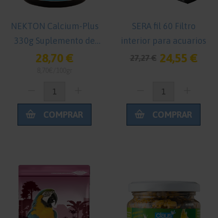
NEKTON Calcium-Plus
SERA fil 60 Filtro
330g Suplemento de
interior para acuarios
Calcio para Pájaros
28,70 €
24,55 €
27,27 €
8,70€/100gr
COMPRAR
COMPRAR