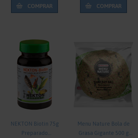
COMPRAR
COMPRAR
NEKTON Biotin 75g
Menu Nature Bola de
Preparado
Grasa Gigante 500 g