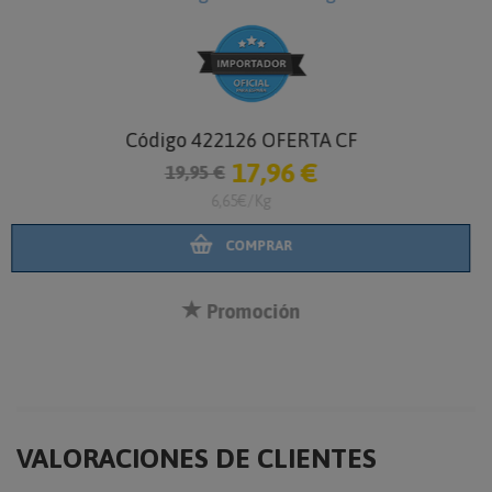
NutriBird P15 Original Loros 10 kg
Código 422127
58,23 €
64,70 €
6,47€/Kg
COMPRAR
VALORACIONES DE CLIENTES