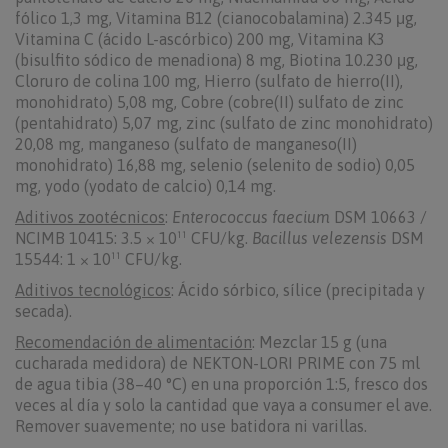
fólico 1,3 mg, Vitamina B12 (cianocobalamina) 2.345 μg,
Vitamina C (ácido L-ascórbico) 200 mg, Vitamina K3
(bisulfito sódico de menadiona) 8 mg, Biotina 10.230 μg,
Cloruro de colina 100 mg, Hierro (sulfato de hierro(II),
monohidrato) 5,08 mg, Cobre (cobre(II) sulfato de zinc
(pentahidrato) 5,07 mg, zinc (sulfato de zinc monohidrato)
20,08 mg, manganeso (sulfato de manganeso(II)
monohidrato) 16,88 mg, selenio (selenito de sodio) 0,05
mg, yodo (yodato de calcio) 0,14 mg.
Aditivos zootécnicos
:
Enterococcus faecium
DSM 10663 /
NCIMB 10415: 3.5 × 10¹¹ CFU/kg.
Bacillus velezensis
DSM
15544: 1 × 10¹¹ CFU/kg.
Aditivos tecnológicos
: Ácido sórbico, sílice (precipitada y
secada).
Recomendación de alimentación
: Mezclar 15 g (una
cucharada medidora) de NEKTON-LORI PRIME con 75 ml
de agua tibia (38–40 °C) en una proporción 1:5, fresco dos
veces al día y solo la cantidad que vaya a consumer el ave.
Remover suavemente; no use batidora ni varillas.