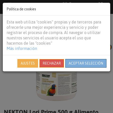
33 €
55
Envío gratuito pedidos superiores a
España peninsular,
€
44 €
Política de cookies
Baleares y
Portugal peninsular
person
shopping_cart
Esta web utiliza "cookies" propias y de terceros para
Tog
ofrecerle una mejor experiencia y servicio y poder
nav
registrar el proceso de compra. Al navegar o utilizar
nuestros servicios el usuario acepta el uso que
hacemos de las "cookies"
NOVEDAD 2026
Más información
AJUSTES
RECHAZAR
ACEPTAR SELECCIÓN
NEKTON Lori Prime 500 g Alimento