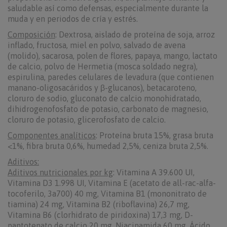
saludable así como defensas, especialmente durante la
muda y en periodos de cría y estrés.
Composición
: Dextrosa, aislado de proteína de soja, arroz
inflado, fructosa, miel en polvo, salvado de avena
(molido), sacarosa, polen de flores, papaya, mango, lactato
de calcio, polvo de Hermetia (mosca soldado negra),
espirulina, paredes celulares de levadura (que contienen
manano-oligosacáridos y β-glucanos), betacaroteno,
cloruro de sodio, gluconato de calcio monohidratado,
dihidrogenofosfato de potasio, carbonato de magnesio,
cloruro de potasio, glicerofosfato de calcio.
Componentes analíticos
: Proteína bruta 15%, grasa bruta
<1%, fibra bruta 0,6%, humedad 2,5%, ceniza bruta 2,5%.
Aditivos:
Aditivos nutricionales por kg
: Vitamina A 39.600 UI,
Vitamina D3 1.998 UI, Vitamina E (acetato de all-rac-alfa-
tocoferilo, 3a700) 40 mg, Vitamina B1 (mononitrato de
tiamina) 24 mg, Vitamina B2 (riboflavina) 26,7 mg,
Vitamina B6 (clorhidrato de piridoxina) 17,3 mg, D-
pantotenato de calcio 20 mg, Niacinamida 60 mg, Ácido