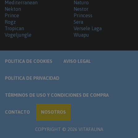
Mediterranean
Naturo
Nekton
Nestor
Prince
Princess
Rogz
Sera
Tropican
Versele Laga
Vogeljungle
Wuapu
POLITICA DE COOKIES
AVISO LEGAL
POLÍTICA DE PRIVACIDAD
TÉRMINOS DE USO Y CONDICIONES DE COMPRA
CONTACTO
NOSOTROS
COPYRIGHT ©
2026
VITAFAUNA