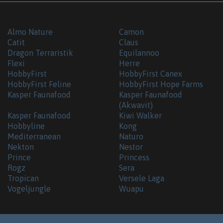
Almo Nature
Camon
Catit
Claus
Dragon Terraristik
Equilannoo
Flexi
Herre
HobbyFirst
HobbyFirst Canex
HobbyFirst Feline
HobbyFirst Hope Farms
Kasper Faunafood
Kasper Faunafood
(Akwavit)
Kasper Faunafood
Kiwi Walker
Hobbyline
Kong
Mediterranean
Naturo
Nekton
Nestor
Prince
Princess
Rogz
Sera
Tropican
Versele Laga
Vogeljungle
Wuapu