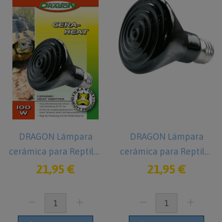
DRAGON Lámpara
DRAGON Lámpara
cerámica para Reptiles
cerámica para Reptiles
100 W
150 W
21,95 €
21,95 €