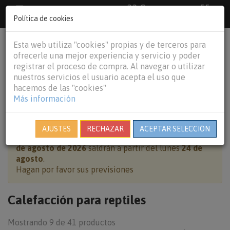
33 €
55
Envío gratuito pedidos superiores a
España peninsular,
€
44 €
Política de cookies
Baleares y
Portugal peninsular
person
shopping_cart
Esta web utiliza "cookies" propias y de terceros para
Tog
ofrecerle una mejor experiencia y servicio y poder
nav
registrar el proceso de compra. Al navegar o utilizar
nuestros servicios el usuario acepta el uso que
hacemos de las "cookies"
Más información
HOME
REPTILES
CALEFACCIÓN PARA REPTILES
AJUSTES
RECHAZAR
ACEPTAR SELECCIÓN
Cierre por vacaciones:
pedidos realizados del
7 al 23
de agosto de 2026
saldrán a partir del lunes
24 de
agosto
.
Hagan por favor sus previsiones
Calefacción para reptiles
Mostrando 9 de 41 productos