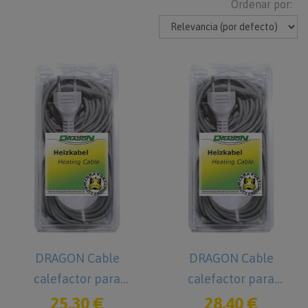
Ordenar por:
DRAGON Cable
DRAGON Cable
calefactor para
calefactor para
Reptiles 15 W
Reptiles 25 W
25,30 €
28,40 €