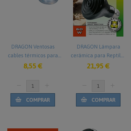
DRAGON Ventosas
DRAGON Lámpara
cables térmicos para
cerámica para Reptiles
reptiles
60 W
8,55 €
21,95 €
COMPRAR
COMPRAR