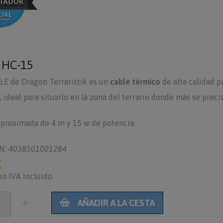
o
HC-15
E de Dragon Terraristik es un
cable térmico
de alta calidad pa
e, ideal para situarlo en la zona del terrario donde más se preci
proximada de 4 m y 15 w de potencia.
N: 4038501001284
€
on IVA Incluido
AÑADIR A LA CESTA