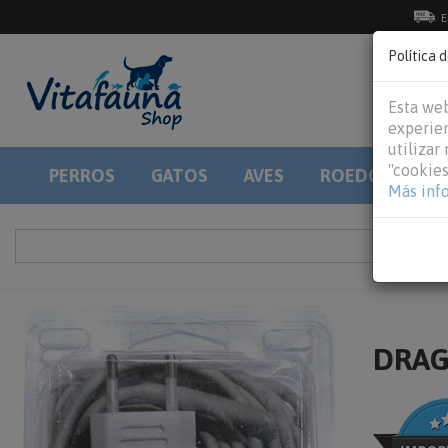
E
Política 
Esta web
experien
utilizar
"cookies
PERROS
GATOS
AVES
ROEDORES
Más inf
DRAGO