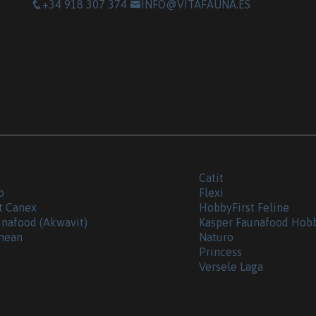
+34 918 307 374
INFO@VITAFAUNA.ES
Catit
o
Flexi
t Canex
HobbyFirst Feline
unafood (Akwavit)
Kasper Faunafood Hob
nean
Naturo
Princess
Versele Laga