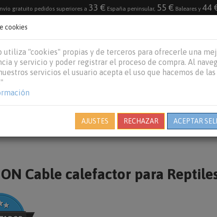
33 €
55 €
44 
nvío gratuito pedidos superiores a
España peninsular,
Baleares y
de cookies
DESTACADO
VACACIONES DE VERANO 2026
 utiliza "cookies" propias y de terceros para ofrecerle una me
cia y servicio y poder registrar el proceso de compra. Al nave
 nuestros servicios el usuario acepta el uso que hacemos de las
"
REPTILES
PECES
OTROS
MARCAS
B
ormación
AJUSTES
RECHAZAR
ACEPTAR SEL
N Cable calefactor para Reptile