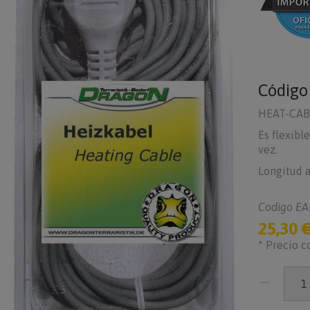
Códig
HEAT-CABL
Es flexibl
vez.
Longitud a
Codigo EA
25,30 
* Precio c