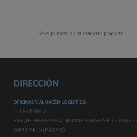
Sé el primero en valorar este producto.
DIRECCIÓN
OFICINAS Y ALMACÉN LOGÍSTICO
C/ LA VENTA, 2
PARQUE EMPRESARIAL NEINOR HENARES ED. 3 NAVE 1
28880 MECO (MADRID)