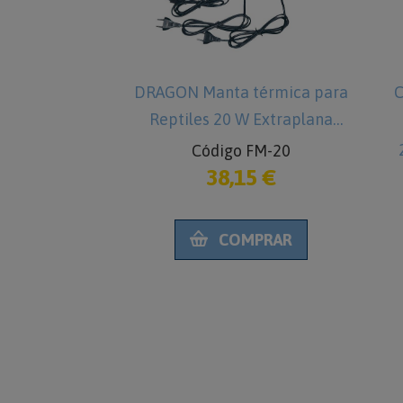
ar para
DRAGON Manta térmica para
C
x. 95 cm
Reptiles 20 W Extraplana
E003
Código FM-20
€
38,15 €
RAR
COMPRAR