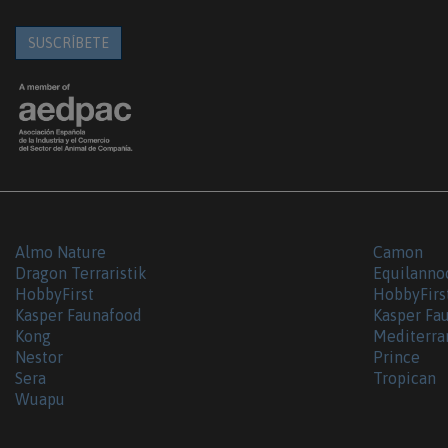
SUSCRÍBETE
Almo Nature
Camon
Dragon Terraristik
Equilanno
HobbyFirst
HobbyFirs
Kasper Faunafood
Kasper Fa
Kong
Mediterra
Nestor
Prince
Sera
Tropican
Wuapu