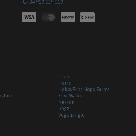
+34 910 529 510
Claus
Herre
HobbyFirst Hope Farms
byline
Kiwi Walker
Nekton
Rogz
Vogeljungle