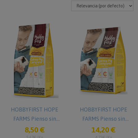
HOBBYFIRST HOPE
HOBBYFIRST HOPE
FARMS Pienso sin
FARMS Pienso sin
cereales para Cobayas
cereales para Cobayas
8,50 €
14,20 €
1,5 kg
3 kg
5,67€/Kg
4,73€/Kg