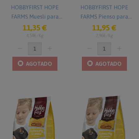
HOBBYFIRST HOPE
HOBBYFIRST HOPE
FARMS Muesli para
FARMS Pienso para
Cobayas 2,5 kg Comida
Cobayas 1,5 kg
11,35 €
11,95 €
para Cobayas
4,54€/Kg
7,96€/Kg
AGOTADO
AGOTADO