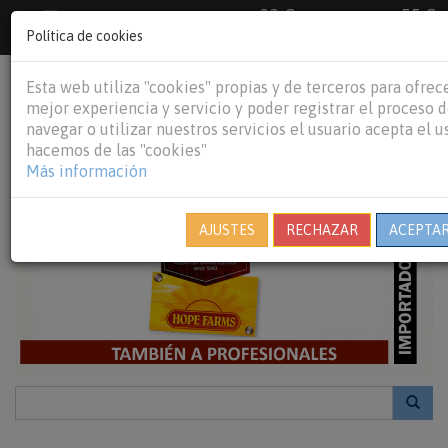
33 €
55 €
Envío gratuito pedidos superiores a
España peninsular,
Ba
€
Política de cookies
Portugal peninsular
person
shopping_cart
Esta web utiliza "cookies" propias y de terceros para ofrec
Tog
mejor experiencia y servicio y poder registrar el proceso 
nav
navegar o utilizar nuestros servicios el usuario acepta el 
hacemos de las "cookies"
Más información
AJUSTES
RECHAZAR
ACEPTAR