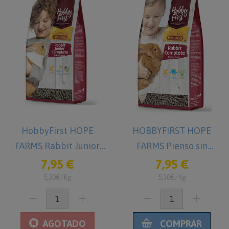
HobbyFirst HOPE
HOBBYFIRST HOPE
FARMS Rabbit Junior
FARMS Pienso sin
Complete 1,5 kg Pienso
cereales para Conejos
7,95 €
7,95 €
para Conejos jóvenes
1,5 kg
5,30€/Kg
5,30€/Kg
AGOTADO
COMPRAR