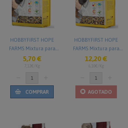
HOBBYFIRST HOPE
HOBBYFIRST HOPE
FARMS Mixtura para
FARMS Mixtura para
Cobayas 800g
Cobayas 2 kg
5,70 €
12,20 €
7,12€/Kg
6,10€/Kg
COMPRAR
AGOTADO