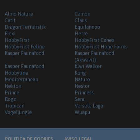
Almo Nature
Camon
Catit
Claus
Dragon Terraristik
Equilannoo
Flexi
Herre
HobbyFirst
HobbyFirst Canex
HobbyFirst Feline
HobbyFirst Hope Farms
Kasper Faunafood
Kasper Faunafood
(Akwavit)
Kasper Faunafood
Kiwi Walker
Hobbyline
Kong
Mediterranean
Naturo
Nekton
Nestor
Prince
Princess
Rogz
Sera
Tropican
Versele Laga
Vogeljungle
Wuapu
POLITICA DE COOKIES
AVISO LEGAL