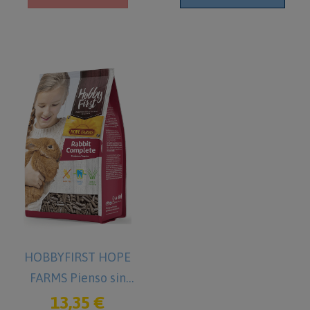
HOBBYFIRST HOPE
FARMS Pienso sin
cereales para Conejos 3
13,35 €