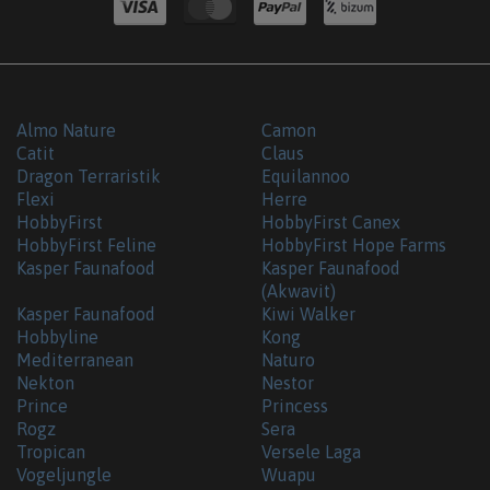
Almo Nature
Camon
Catit
Claus
Dragon Terraristik
Equilannoo
Flexi
Herre
HobbyFirst
HobbyFirst Canex
HobbyFirst Feline
HobbyFirst Hope Farms
Kasper Faunafood
Kasper Faunafood
(Akwavit)
Kasper Faunafood
Kiwi Walker
Hobbyline
Kong
Mediterranean
Naturo
Nekton
Nestor
Prince
Princess
Rogz
Sera
Tropican
Versele Laga
Vogeljungle
Wuapu