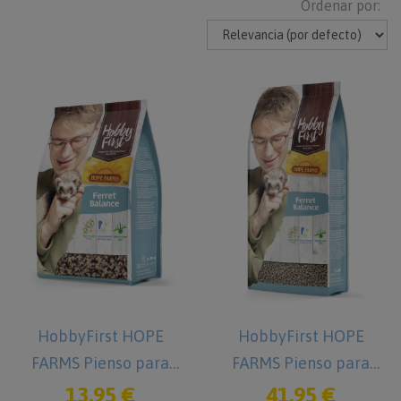
Ordenar por:
HobbyFirst HOPE
HobbyFirst HOPE
FARMS Pienso para
FARMS Pienso para
Hurones 1,5 kg
Hurones 5 kg
13,95 €
41,95 €