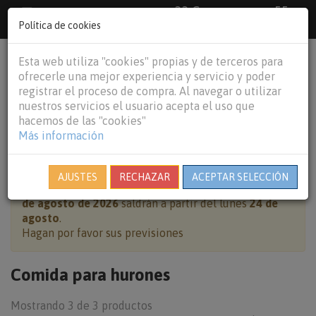
33 €
55
Envío gratuito pedidos superiores a
España peninsular,
€
44 €
Política de cookies
Baleares y
Portugal peninsular
person
shopping_cart
Esta web utiliza "cookies" propias y de terceros para
Tog
ofrecerle una mejor experiencia y servicio y poder
nav
registrar el proceso de compra. Al navegar o utilizar
nuestros servicios el usuario acepta el uso que
hacemos de las "cookies"
Más información
HOME
OTROS ANIMALES
COMIDA PARA HURONES
AJUSTES
RECHAZAR
ACEPTAR SELECCIÓN
Cierre por vacaciones:
pedidos realizados del
7 al 23
de agosto de 2026
saldrán a partir del lunes
24 de
agosto
.
Hagan por favor sus previsiones
Comida para hurones
Mostrando 3 de 3 productos