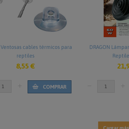
entosas cables térmicos para
DRAGON Lámpara
reptiles
Reptil
8,55 €
21,
COMPRAR