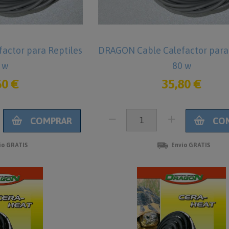
actor para Reptiles
DRAGON Cable Calefactor para 
 w
80 w
60 €
35,80 €
COMPRAR
CO
ío GRATIS
Envío GRATIS