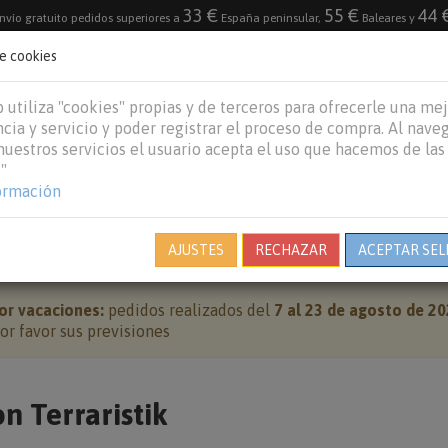
33 €
55 €
44 
nvío gratuito pedidos superiores a
España peninsular,
Baleares y
de cookies
DESTACADO
VACACIONES DE VERANO 2026
 utiliza "cookies" propias y de terceros para ofrecerle una me
cia y servicio y poder registrar el proceso de compra. Al nave
 nuestros servicios el usuario acepta el uso que hacemos de las
"
REPTILES
PECES
OTROS
MARCAS
B
ormación
DRAGON TERRARISTIK
AJUSTES
RECHAZAR
ACEPTAR SEL
or vacaciones:
pedidos realizados del
7 al 23 de agosto de 2
r favor sus previsiones
n Terraristik