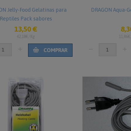
N Jelly-Food Gelatinas para
DRAGON Aqua-Ge
Reptiles Pack sabores
13,50 €
8,3
42,18€/Kg
11,86€
COMPRAR