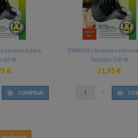
 cerámica para
DRAGON Lámpara cerámica
es 60 W
Reptiles 100 W
95 €
21,95 €
COMPRAR
CO