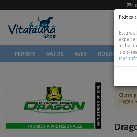
E
Política 
Esta web
experien
utilizar
"cookies
PERROS
GATOS
AVES
ROEDORES
Más inf
HOME
Cierre p
Hagan po
Drago