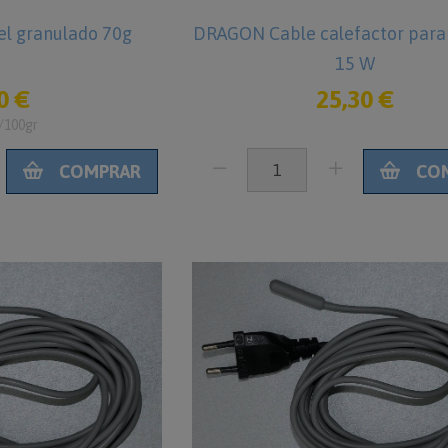
l granulado 70g
DRAGON Cable calefactor para 
15 W
0 €
25,30 €
/100gr
COMPRAR
CO