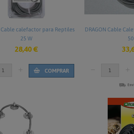
able calefactor para Reptiles
DRAGON Cable Calef
25 W
50
28,40 €
33,
COMPRAR
Env