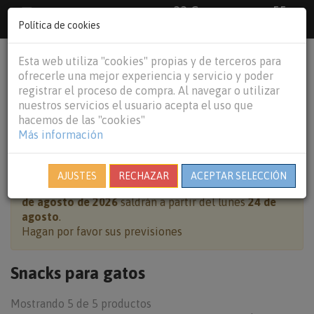
33 €
55
Envío gratuito pedidos superiores a
España peninsular,
€
44 €
Política de cookies
Baleares y
Portugal peninsular
person
shopping_cart
Esta web utiliza "cookies" propias y de terceros para
Tog
ofrecerle una mejor experiencia y servicio y poder
nav
registrar el proceso de compra. Al navegar o utilizar
nuestros servicios el usuario acepta el uso que
hacemos de las "cookies"
Más información
HOME
GATOS
SNACKS PARA GATOS
AJUSTES
RECHAZAR
ACEPTAR SELECCIÓN
Cierre por vacaciones:
pedidos realizados del
7 al 23
de agosto de 2026
saldrán a partir del lunes
24 de
agosto
.
Hagan por favor sus previsiones
Snacks para gatos
Mostrando 5 de 5 productos