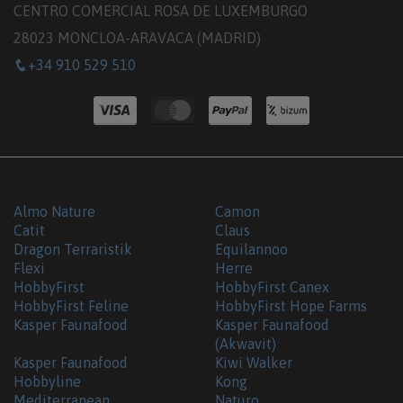
CENTRO COMERCIAL ROSA DE LUXEMBURGO
28023 MONCLOA-ARAVACA (MADRID)
+34 910 529 510
Almo Nature
Camon
Catit
Claus
Dragon Terraristik
Equilannoo
Flexi
Herre
HobbyFirst
HobbyFirst Canex
HobbyFirst Feline
HobbyFirst Hope Farms
Kasper Faunafood
Kasper Faunafood
(Akwavit)
Kasper Faunafood
Kiwi Walker
Hobbyline
Kong
Mediterranean
Naturo