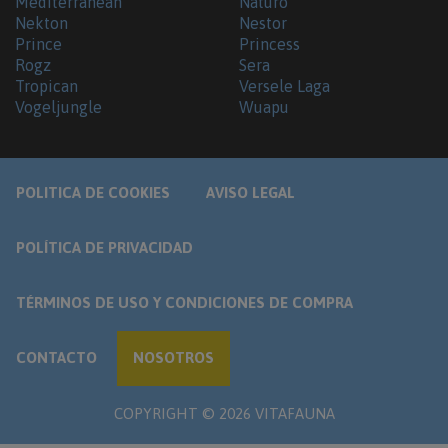
Mediterranean
Naturo
Nekton
Nestor
Prince
Princess
Rogz
Sera
Tropican
Versele Laga
Vogeljungle
Wuapu
POLITICA DE COOKIES
AVISO LEGAL
POLÍTICA DE PRIVACIDAD
TÉRMINOS DE USO Y CONDICIONES DE COMPRA
CONTACTO
NOSOTROS
COPYRIGHT ©
2026
VITAFAUNA