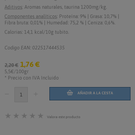
Aditivos
: Aromas naturales, taurina 1200mg/kg.
Componentes analíticos
: Proteína: 9% | Grasa: 10,7% |
Fibra bruta: 0,01% | Humedad: 75,2 % | Ceniza: 0,6%.
Calorias: 14,1 kcal/10g tubito.
Codigo EAN: 022517444535
1,76 €
2,20 €
5,5€/100gr
* Precio con IVA Incluido
AÑADIR A LA CESTA
★
★
★
★
★
Valora este producto