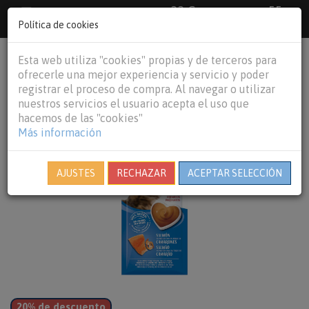
33 €
55
Envío gratuito pedidos superiores a
España peninsular,
€
44 €
Política de cookies
Baleares y
Portugal peninsular
person
shopping_cart
Esta web utiliza "cookies" propias y de terceros para
Tog
ofrecerle una mejor experiencia y servicio y poder
nav
registrar el proceso de compra. Al navegar o utilizar
nuestros servicios el usuario acepta el uso que
hacemos de las "cookies"
Más información
AJUSTES
RECHAZAR
ACEPTAR SELECCIÓN
20% de descuento