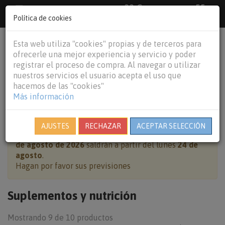
33 €
55
Envío gratuito pedidos superiores a
España peninsular,
€
44 €
Política de cookies
Baleares y
Portugal peninsular
person
shopping_cart
Esta web utiliza "cookies" propias y de terceros para
Tog
ofrecerle una mejor experiencia y servicio y poder
nav
registrar el proceso de compra. Al navegar o utilizar
nuestros servicios el usuario acepta el uso que
hacemos de las "cookies"
Más información
HOME
PERROS
SUPLEMENTOS Y NUTRICIÓN
AJUSTES
RECHAZAR
ACEPTAR SELECCIÓN
Cierre por vacaciones:
pedidos realizados del
7 al 23
de agosto de 2026
saldrán a partir del lunes
24 de
agosto
.
Hagan por favor sus previsiones
Suplementos y nutrición
Mostrando 9 de 10 productos