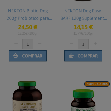
NEKTON Biotic-Dog
NEKTON Dog Easy-
200g Probiótico para
BARF 120g Suplemento
Perros
alimenticio para dieta
24,50 €
14,15 €
BARF en Perros
12,25€/100gr
11,79€/100gr
COMPRAR
COMPRAR
NOVEDAD 2025