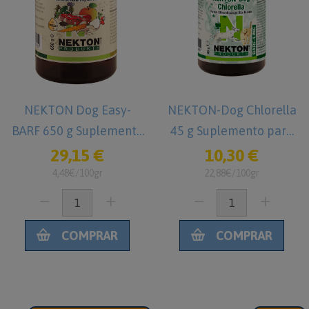
NEKTON Dog Easy-
NEKTON-Dog Chlorella
BARF 650 g Suplemento
45 g Suplemento para
alimenticio para dieta
Perros
29,15 €
10,30 €
BARF en Perros
4,48€/100gr
22,88€/100gr
COMPRAR
COMPRAR