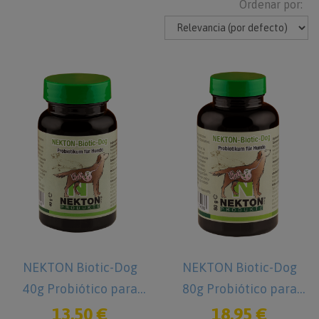
Ordenar por:
NEKTON Biotic-Dog
NEKTON Biotic-Dog
40g Probiótico para
80g Probiótico para
Perros
Perros
13,50 €
18,95 €