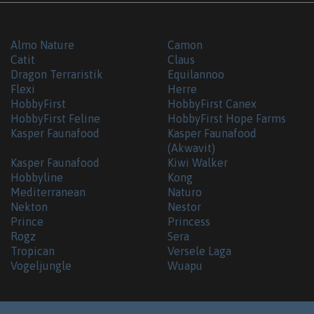
Almo Nature
Camon
Catit
Claus
Dragon Terraristik
Equilannoo
Flexi
Herre
HobbyFirst
HobbyFirst Canex
HobbyFirst Feline
HobbyFirst Hope Farms
Kasper Faunafood
Kasper Faunafood
(Akwavit)
Kasper Faunafood
Kiwi Walker
Hobbyline
Kong
Mediterranean
Naturo
Nekton
Nestor
Prince
Princess
Rogz
Sera
Tropican
Versele Laga
Vogeljungle
Wuapu