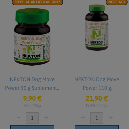
ESPECIAL ARTICULACIONES
NOVEDAD
NEKTON Dog Move
NEKTON Dog Move
Power 30 g Suplemento
Power 110 g
para Perros
Suplemento para
9,90 €
21,90 €
Perros - copia
33€/100gr
19,91€/100gr