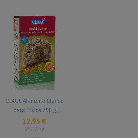
CLAUS Alimento blando
para Erizos 750 g
Comida para Erizos
12,95 €
17,26€/Kg