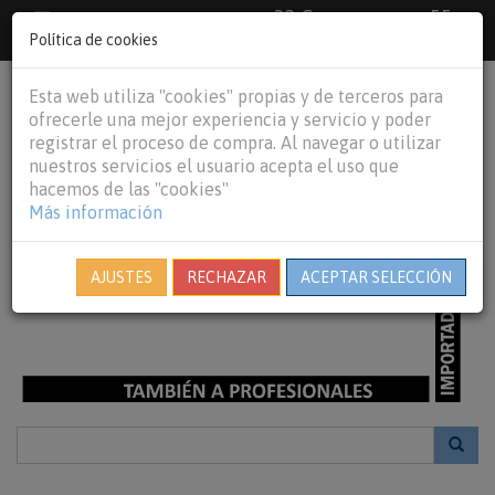
33 €
55
Envío gratuito pedidos superiores a
España peninsular,
€
44 €
Política de cookies
Baleares y
Portugal peninsular
person
shopping_cart
Esta web utiliza "cookies" propias y de terceros para
Tog
ofrecerle una mejor experiencia y servicio y poder
nav
registrar el proceso de compra. Al navegar o utilizar
nuestros servicios el usuario acepta el uso que
hacemos de las "cookies"
Más información
AJUSTES
RECHAZAR
ACEPTAR SELECCIÓN