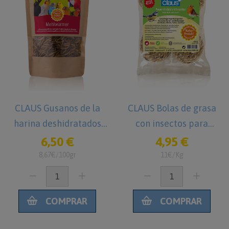
CLAUS Gusanos de la
CLAUS Bolas de grasa
harina deshidratados
con insectos para
para pájaros 75 g
Pájaros silvestres y de
6,50 €
4,95 €
Jardín 450g
8,67€/100gr
11€/Kg
COMPRAR
COMPRAR