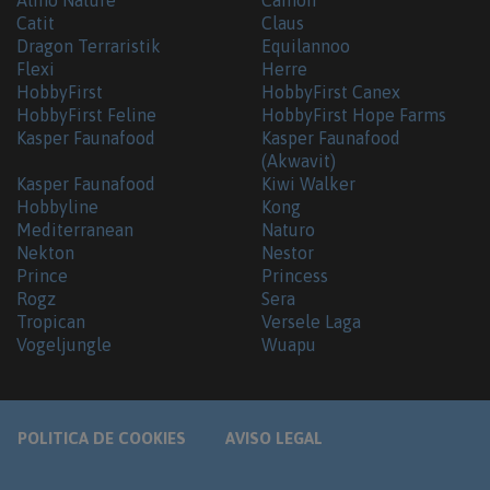
Catit
Claus
Dragon Terraristik
Equilannoo
Flexi
Herre
HobbyFirst
HobbyFirst Canex
HobbyFirst Feline
HobbyFirst Hope Farms
Kasper Faunafood
Kasper Faunafood
(Akwavit)
Kasper Faunafood
Kiwi Walker
Hobbyline
Kong
Mediterranean
Naturo
Nekton
Nestor
Prince
Princess
Rogz
Sera
Tropican
Versele Laga
Vogeljungle
Wuapu
POLITICA DE COOKIES
AVISO LEGAL