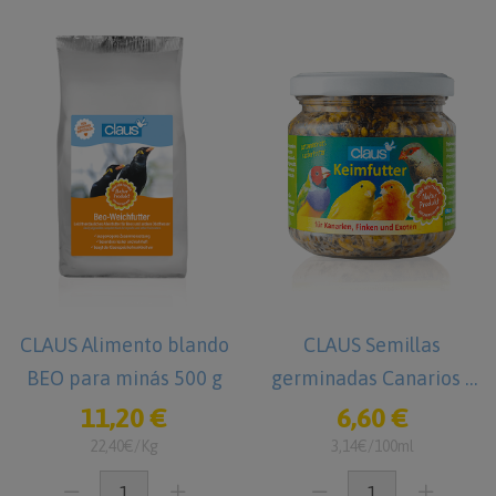
CLAUS Alimento blando
CLAUS Semillas
BEO para minás 500 g
germinadas Canarios /
Pinzones / Pájaros
11,20 €
6,60 €
tropicales 210 ml
22,40€/Kg
3,14€/100ml