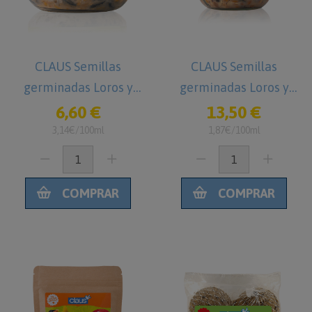
CLAUS Semillas
CLAUS Semillas
germinadas Loros y
germinadas Loros y
Cotorras 210 ml
Cotorras 720 ml
6,60 €
13,50 €
3,14€/100ml
1,87€/100ml
COMPRAR
COMPRAR