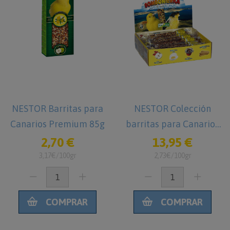
NESTOR Barritas para
NESTOR Colección
Canarios Premium 85g
barritas para Canarios
Sabores variados
2,70 €
13,95 €
3,17€/100gr
2,73€/100gr
COMPRAR
COMPRAR