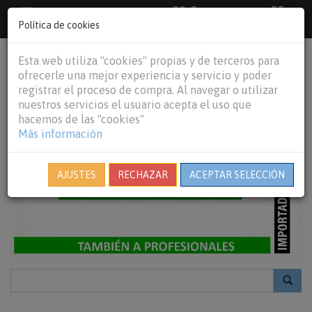
33 €
55
Envío gratuito pedidos superiores a
España peninsular,
€
44 €
Política de cookies
Baleares y
Portugal peninsular
person
shopping_cart
Esta web utiliza "cookies" propias y de terceros para
Tog
ofrecerle una mejor experiencia y servicio y poder
nav
registrar el proceso de compra. Al navegar o utilizar
nuestros servicios el usuario acepta el uso que
hacemos de las "cookies"
Más información
AJUSTES
RECHAZAR
ACEPTAR SELECCIÓN