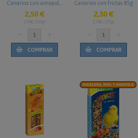
Canarios con amapola
Canarios con frutas 85g
85g
2,50 €
2,30 €
2,94€/100gr
2,70€/100gr
COMPRAR
COMPRAR
MANZANA, MIEL Y AMAPOLA