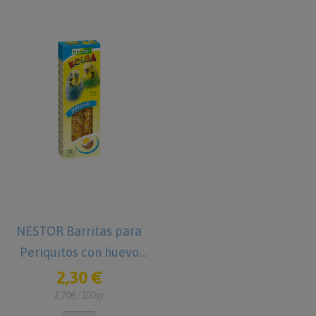
NESTOR Barritas para
Periquitos con huevo
85g
2,30 €
2,70€/100gr