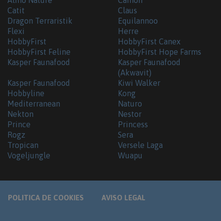
Catit
Claus
Dragon Terraristik
Equilannoo
Flexi
Herre
HobbyFirst
HobbyFirst Canex
HobbyFirst Feline
HobbyFirst Hope Farms
Kasper Faunafood
Kasper Faunafood
(Akwavit)
Kasper Faunafood
Kiwi Walker
Hobbyline
Kong
Mediterranean
Naturo
Nekton
Nestor
Prince
Princess
Rogz
Sera
Tropican
Versele Laga
Vogeljungle
Wuapu
POLITICA DE COOKIES
AVISO LEGAL