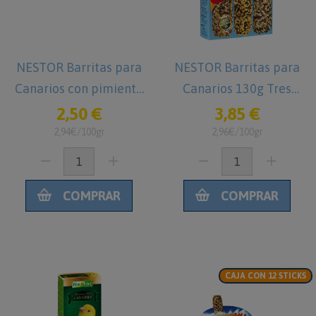
NESTOR Barritas para
NESTOR Barritas para
Canarios con pimiento
Canarios 130g Tres
y zanahoria 85g
Sabores
2,50 €
3,85 €
2,94€/100gr
2,96€/100gr
COMPRAR
COMPRAR
CAJA CON 12 STICKS