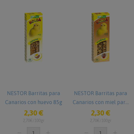
NESTOR Barritas para
NESTOR Barritas para
Canarios con huevo 85g
Canarios con miel para
85g
2,30 €
2,30 €
2,70€/100gr
2,70€/100gr