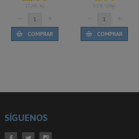
insectívoros 75g
17,26€/Kg
9,27€/100gr
COMPRAR
COMPRAR
SÍGUENOS