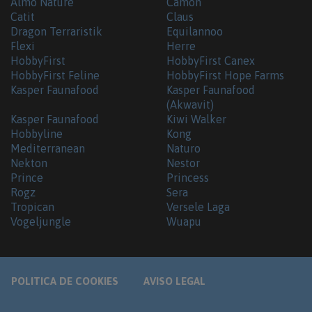
Almo Nature
Camon
Catit
Claus
Dragon Terraristik
Equilannoo
Flexi
Herre
HobbyFirst
HobbyFirst Canex
HobbyFirst Feline
HobbyFirst Hope Farms
Kasper Faunafood
Kasper Faunafood
(Akwavit)
Kasper Faunafood
Kiwi Walker
Hobbyline
Kong
Mediterranean
Naturo
Nekton
Nestor
Prince
Princess
Rogz
Sera
Tropican
Versele Laga
Vogeljungle
Wuapu
POLITICA DE COOKIES
AVISO LEGAL