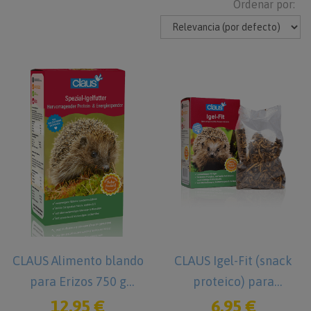
Ordenar por:
CLAUS Alimento blando
CLAUS Igel-Fit (snack
para Erizos 750 g
proteico) para
Comida para Erizos
micromamíferos
12,95 €
6,95 €