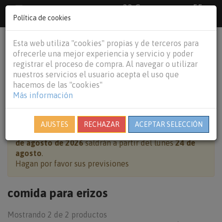
33 €
55
Envío gratuito pedidos superiores a
España peninsular,
€
44 €
Política de cookies
Baleares y
Portugal peninsular
person
shopping_cart
Esta web utiliza "cookies" propias y de terceros para
Tog
ofrecerle una mejor experiencia y servicio y poder
nav
registrar el proceso de compra. Al navegar o utilizar
nuestros servicios el usuario acepta el uso que
hacemos de las "cookies"
Más información
HOME
OTROS ANIMALES
COMIDA PARA ERIZOS
AJUSTES
RECHAZAR
ACEPTAR SELECCIÓN
Cierre por vacaciones:
pedidos realizados del
7 al 23
de agosto de 2026
saldrán a partir del lunes
24 de
agosto
.
Hagan por favor sus previsiones
comida para erizos
Mostrando 2 de 2 productos