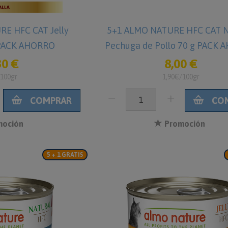
E HFC CAT Jelly
5+1 ALMO NATURE HFC CAT N
 PACK AHORRO
Pechuga de Pollo 70 g PACK
30 €
8,00 €
/100gr
1,90€/100gr
COMPRAR
CO
oción
Promoción
5 + 1 GRATIS