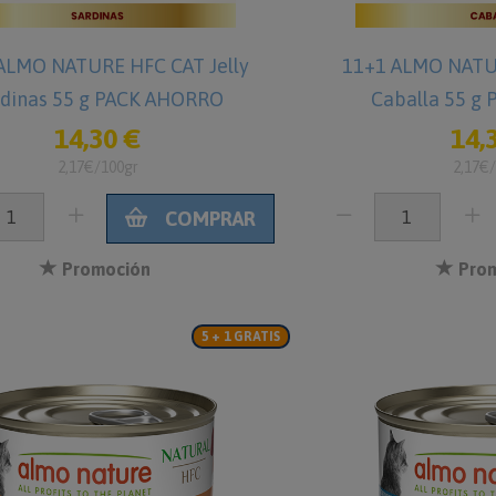
ALMO NATURE HFC CAT Jelly
11+1 ALMO NATUR
rdinas 55 g PACK AHORRO
Caballa 55 g
14,30 €
14,
2,17€/100gr
2,17€
COMPRAR
Promoción
Prom
5 + 1 GRATIS