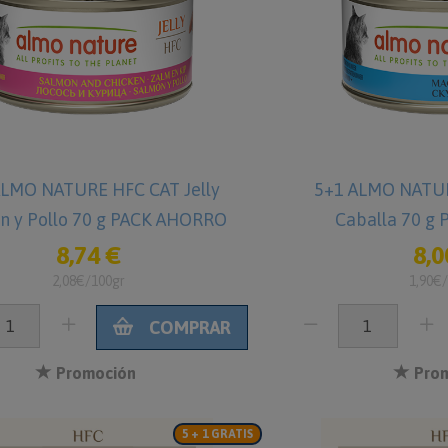
ALMO NATURE HFC CAT Jelly
5+1 ALMO NATUR
n y Pollo 70 g PACK AHORRO
Caballa 70 g
8,74 €
8,0
2,08€/100gr
1,90€
COMPRAR
Promoción
Prom
5 + 1 GRATIS