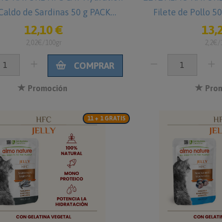
Caldo de Sardinas 50 g PACK
Filete de Pollo 
AHORRO
12,10 €
13,
2,02€/100gr
2,2€/
COMPRAR
Promoción
Prom
11 + 1 GRATIS