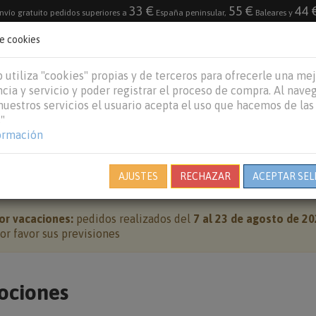
33 €
55 €
44 
nvío gratuito pedidos superiores a
España peninsular,
Baleares y
de cookies
DESTACADO
VACACIONES DE VERANO 2026
 utiliza "cookies" propias y de terceros para ofrecerle una me
cia y servicio y poder registrar el proceso de compra. Al nave
 nuestros servicios el usuario acepta el uso que hacemos de las
"
REPTILES
PECES
OTROS
MARCAS
B
ormación
PROMOCIONES
AJUSTES
RECHAZAR
ACEPTAR SEL
or vacaciones:
pedidos realizados del
7 al 23 de agosto de 2
r favor sus previsiones
ociones