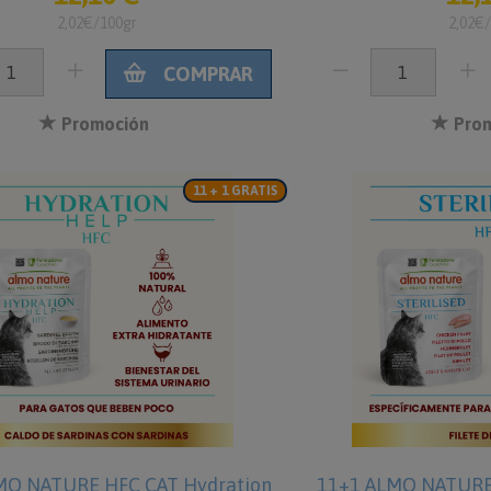
2,02€/100gr
2,02€
COMPRAR
Promoción
Prom
11 + 1 GRATIS
MO NATURE HFC CAT Hydration
11+1 ALMO NATURE 