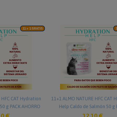
11 + 1 GRATIS
HFC CAT Hydration
11+1 ALMO NATURE HFC CAT H
n 50 g PACK AHORRO
Help Caldo de Salmón 50 g
AHORRO
10 €
12,10 €