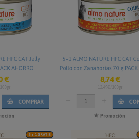
E HFC CAT Jelly
5+1 ALMO NATURE HFC CAT C
 PACK AHORRO
Pollo con Zanahorias 70 g PA
0 €
8,74 €
/100gr
12,49€/100gr
COMPRAR
CO
oción
Promoción
5 + 1 GRATIS