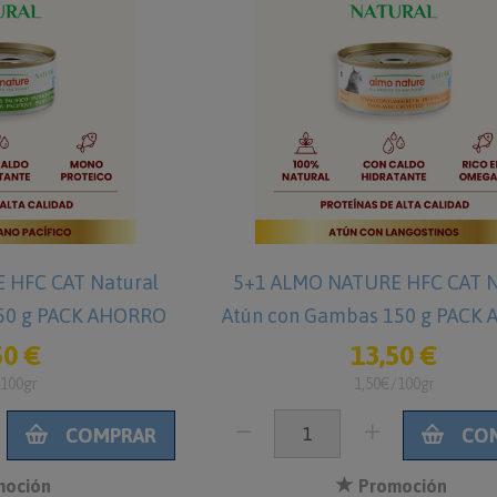
 HFC CAT Natural
5+1 ALMO NATURE HFC CAT N
 150 g PACK AHORRO
Atún con Gambas 150 g PACK
50 €
13,50 €
/100gr
1,50€/100gr
COMPRAR
CO
oción
Promoción