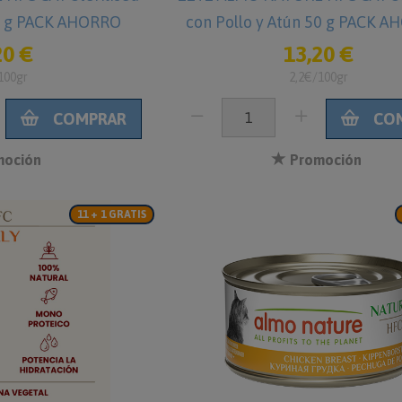
50 g PACK AHORRO
con Pollo y Atún 50 g PACK A
copia
20 €
13,20 €
100gr
2,2€/100gr
COMPRAR
CO
oción
Promoción
11 + 1 GRATIS