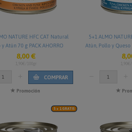
MO NATURE HFC CAT Natural
5+1 ALMO NATURE
o y Atún 70 g PACK AHORRO
Atún, Pollo y Ques
8,00 €
8,0
1,90€/100gr
1,90€
COMPRAR
Promoción
Prom
5 + 1 GRATIS