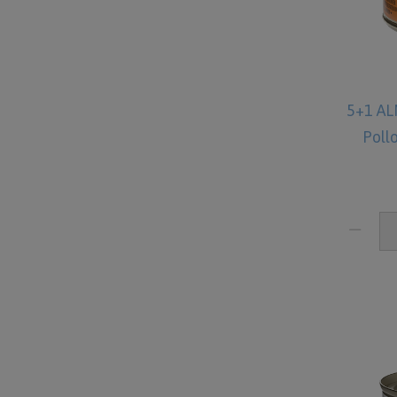
5+1 AL
Poll