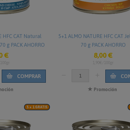
 HFC CAT Natural
5+1 ALMO NATURE HFC CAT Jell
o 70 g PACK AHORRO
70 g PACK AHORRO
0 €
8,00 €
/100gr
1,90€/100gr
COMPRAR
CO
oción
Promoción
5 + 1 GRATIS