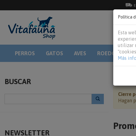
E
Política 
Esta web
experien
utilizar
"cookies
PERROS
GATOS
AVES
ROEDORES
Más inf
HOME
BUSCAR
Cierre p
Hagan po
Prom
NEWSLETTER