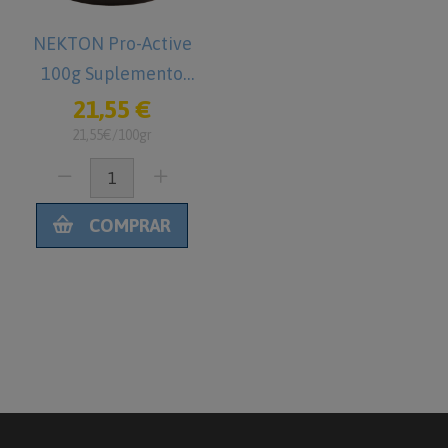
NEKTON Pro-Active
100g Suplemento
alimenticio para Perros
21,55 €
y Gatos
21,55€/100gr
COMPRAR