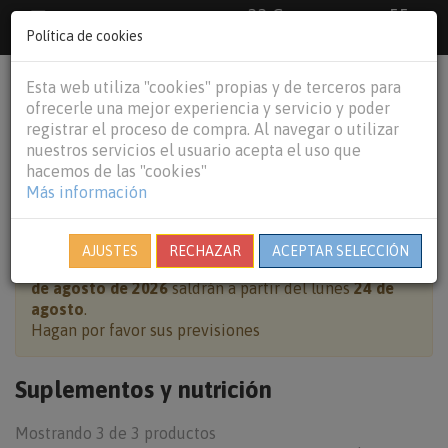
33 €
55
Envío gratuito pedidos superiores a
España peninsular,
€
44 €
Política de cookies
Baleares y
Portugal peninsular
person
shopping_cart
Esta web utiliza "cookies" propias y de terceros para
Tog
ofrecerle una mejor experiencia y servicio y poder
nav
registrar el proceso de compra. Al navegar o utilizar
nuestros servicios el usuario acepta el uso que
hacemos de las "cookies"
Más información
HOME
GATOS
SUPLEMENTOS Y NUTRICIÓN
AJUSTES
RECHAZAR
ACEPTAR SELECCIÓN
Cierre por vacaciones:
pedidos realizados del
7 al 23
de agosto de 2026
saldrán a partir del lunes
24 de
agosto
.
Hagan por favor sus previsiones
Suplementos y nutrición
Mostrando 3 de 3 productos