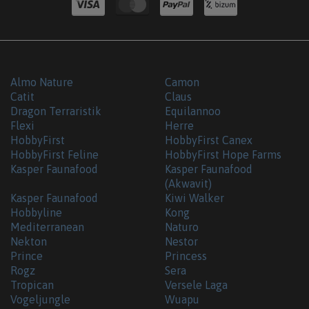
Almo Nature
Camon
Catit
Claus
Dragon Terraristik
Equilannoo
Flexi
Herre
HobbyFirst
HobbyFirst Canex
HobbyFirst Feline
HobbyFirst Hope Farms
Kasper Faunafood
Kasper Faunafood
(Akwavit)
Kasper Faunafood
Kiwi Walker
Hobbyline
Kong
Mediterranean
Naturo
Nekton
Nestor
Prince
Princess
Rogz
Sera
Tropican
Versele Laga
Vogeljungle
Wuapu