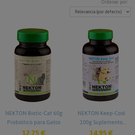
Ordenar por:
NEKTON Biotic-Cat 60g
NEKTON Keep-Cool
Probiótico para Gatos
100g Suplemento
alimenticio para Perros
12,75 €
14,95 €