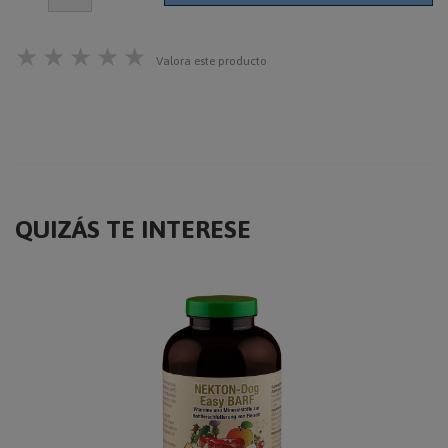
★
★
★
★
★
Valora este producto
QUIZÁS TE INTERESE