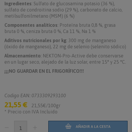
Ingredientes
: Sulfato de glucosamina potasio (36 %),
sulfato de condroitina sodio (29 %), carbonato de calcio,
metilsulfonilmetano (MSM) (6 %)
Componentes analíticos
: Proteína bruta 0,8 %, grasa
bruta 0 %, ceniza bruta 0 %, Ca 11 %, Na 1 %
Aditivos nutricionales por kg
: 300 mg de manganeso
(óxido de manganeso), 22 mg de selenio (selenito sódico)
Almacenamiento
: NEKTON-Pro-Active debe conservarse
en un lugar seco, alejado de la luz solar, entre 15° y 25 °C.
¡¡¡NO GUARDAR EN EL FRIGORÍFICO!!!
Codigo EAN: 0733309293100
21,55 €
21,55€/100gr
* Precio con IVA Incluido
AÑADIR A LA CESTA