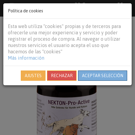
33 €
55
Envío gratuito pedidos superiores a
España peninsular,
€
44 €
Política de cookies
Baleares y
Portugal peninsular
person
shopping_cart
Esta web utiliza "cookies" propias y de terceros para
Tog
ofrecerle una mejor experiencia y servicio y poder
nav
registrar el proceso de compra. Al navegar o utilizar
nuestros servicios el usuario acepta el uso que
hacemos de las "cookies"
Más información
AJUSTES
RECHAZAR
ACEPTAR SELECCIÓN