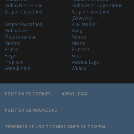
HobbyFirst Feline
HobbyFirst Hope Farms
Kasper Faunafood
Kasper Faunafood
(Akwavit)
Kasper Faunafood
Kiwi Walker
Hobbyline
Kong
Mediterranean
Naturo
Nekton
Nestor
Prince
Princess
Rogz
Sera
Tropican
Versele Laga
Vogeljungle
Wuapu
POLITICA DE COOKIES
AVISO LEGAL
POLÍTICA DE PRIVACIDAD
TÉRMINOS DE USO Y CONDICIONES DE COMPRA