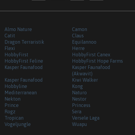
Almo Nature
Camon
Catit
Claus
Dragon Terraristik
Equilannoo
Flexi
Herre
HobbyFirst
HobbyFirst Canex
HobbyFirst Feline
HobbyFirst Hope Farms
Kasper Faunafood
Kasper Faunafood
(Akwavit)
Kasper Faunafood
Kiwi Walker
Hobbyline
Kong
Mediterranean
Naturo
Nekton
Nestor
Prince
Princess
Rogz
Sera
Tropican
Versele Laga
Vogeljungle
Wuapu