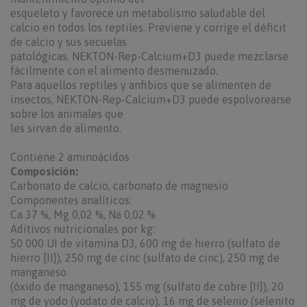
esqueleto y favorece un metabolismo saludable del
calcio en todos los reptiles. Previene y corrige el déficit
de calcio y sus secuelas
patológicas. NEKTON-Rep-Calcium+D3 puede mezclarse
fácilmente con el alimento desmenuzado.
Para aquellos reptiles y anfibios que se alimenten de
insectos, NEKTON-Rep-Calcium+D3 puede espolvorearse
sobre los animales que
les sirvan de alimento.
Contiene 2 aminoácidos
Composición:
Carbonato de calcio, carbonato de magnesio
Componentes analíticos:
Ca 37 %, Mg 0,02 %, Na 0,02 %
Aditivos nutricionales por kg:
50 000 UI de vitamina D3, 600 mg de hierro (sulfato de
hierro [II]), 250 mg de cinc (sulfato de cinc), 250 mg de
manganeso
(óxido de manganeso), 155 mg (sulfato de cobre [II]), 20
mg de yodo (yodato de calcio), 16 mg de selenio (selenito