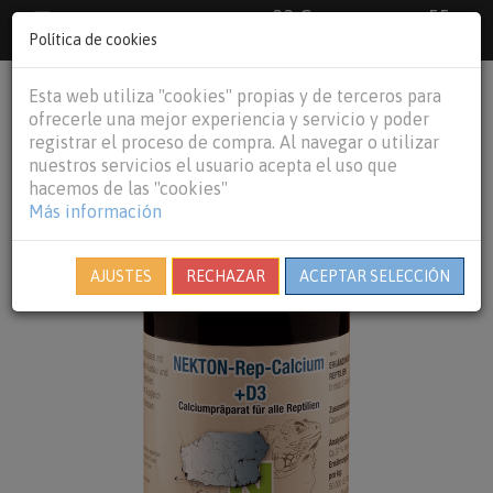
33 €
55
Envío gratuito pedidos superiores a
España peninsular,
€
44 €
Política de cookies
Baleares y
Portugal peninsular
person
shopping_cart
Esta web utiliza "cookies" propias y de terceros para
Tog
ofrecerle una mejor experiencia y servicio y poder
nav
registrar el proceso de compra. Al navegar o utilizar
nuestros servicios el usuario acepta el uso que
hacemos de las "cookies"
Más información
AJUSTES
RECHAZAR
ACEPTAR SELECCIÓN