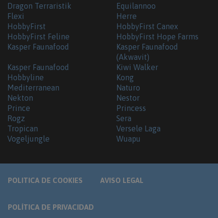
Dragon Terraristik
Equilannoo
Flexi
Herre
HobbyFirst
HobbyFirst Canex
HobbyFirst Feline
HobbyFirst Hope Farms
Kasper Faunafood
Kasper Faunafood
(Akwavit)
Kasper Faunafood
Kiwi Walker
Hobbyline
Kong
Mediterranean
Naturo
Nekton
Nestor
Prince
Princess
Rogz
Sera
Tropican
Versele Laga
Vogeljungle
Wuapu
POLITICA DE COOKIES
AVISO LEGAL
POLÍTICA DE PRIVACIDAD