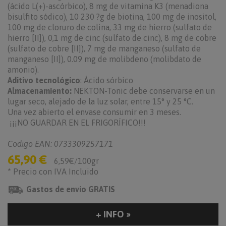
(ácido L(+)-ascórbico), 8 mg de vitamina K3 (menadiona
bisulfito sódico), 10 230 ?g de biotina, 100 mg de inositol,
100 mg de cloruro de colina, 33 mg de hierro (sulfato de
hierro [II]), 0,1 mg de cinc (sulfato de cinc), 8 mg de cobre
(sulfato de cobre [II]), 7 mg de manganeso (sulfato de
manganeso [II]), 0.09 mg de molibdeno (molibdato de
amonio).
Aditivo tecnológico
: Ácido sórbico
Almacenamiento:
NEKTON-Tonic debe conservarse en un
lugar seco, alejado de la luz solar, entre 15° y 25 °C.
Una vez abierto el envase consumir en 3 meses.
¡¡¡NO GUARDAR EN EL FRIGORÍFICO!!!
Codigo EAN: 0733309257171
65,90 €
6,59€/100gr
* Precio con IVA Incluido
Gastos de envío GRATIS
+ INFO »