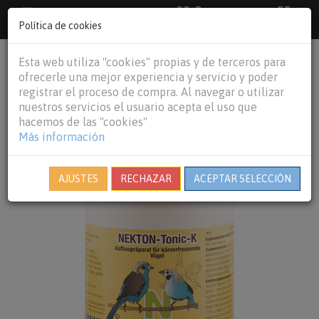
33 €
55
Envío gratuito pedidos superiores a
España peninsular,
€
44 €
Política de cookies
Baleares y
Portugal peninsular
person
shopping_cart
Esta web utiliza "cookies" propias y de terceros para
Tog
ofrecerle una mejor experiencia y servicio y poder
nav
registrar el proceso de compra. Al navegar o utilizar
nuestros servicios el usuario acepta el uso que
hacemos de las "cookies"
Más información
AJUSTES
RECHAZAR
ACEPTAR SELECCIÓN