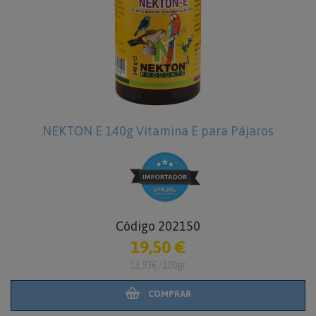
140g Vitamina E para Pájaros
NEKTON Elekt
par
Código 202150
19,50 €
13,93€/100gr
COMPRAR