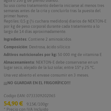
agua o 100 g de pienso blando.
Su uso como tratamiento debería iniciarse al menos tres
semanas antes de la cría y concluirlo tras la puesta del
primer huevo.
Reptiles: 0,5 g (½ cuchara medidora) diarios de NEKTON-E
por kg de peso corporal durante cada tratamiento a lo
largo de 14 días aproximadamente.
Ingredientes
: Contiene 2 aminoácidos
Composición
: Dextrosa, ácido silícico
Aditivos nutricionales por kg:
50 000 mg de vitamina E
Almacenamiento
: NEKTON-E debe conservarse en un
lugar seco, alejado de la luz solar, entre 15° y 25 °C.
Una vez abierto el envase consumir en 3 meses.
¡¡¡NO GUARDAR EN EL FRIGORÍFICO!!!
Codigo EAN: 0733309202065
54,90 €
9,15€/100gr
* Precio con IVA Incluido