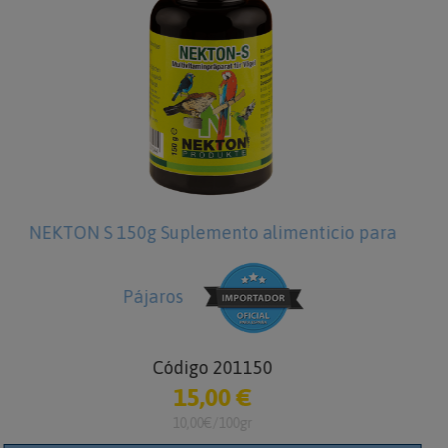
o para
NEKTON Breed-Star 70g Suplemento alim
para Pájaros
Código 217070
8,95 €
12,79€/100gr