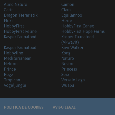
Almo Nature
Camon
Catit
Claus
Dragon Terraristik
Equilannoo
Flexi
Herre
HobbyFirst
HobbyFirst Canex
HobbyFirst Feline
HobbyFirst Hope Farms
Kasper Faunafood
Kasper Faunafood
(Akwavit)
Kasper Faunafood
Kiwi Walker
Hobbyline
Kong
Mediterranean
Naturo
Nekton
Nestor
Prince
Princess
Rogz
Sera
Tropican
Versele Laga
Vogeljungle
Wuapu
POLITICA DE COOKIES
AVISO LEGAL