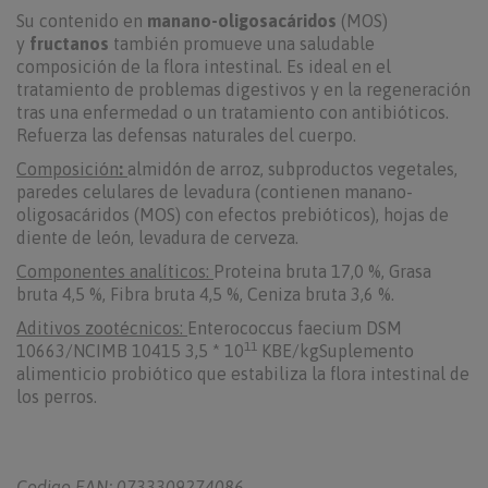
Su contenido en
manano-oligosacáridos
(MOS)
y
fructanos
también promueve una saludable
composición de la flora intestinal. Es ideal en el
tratamiento de problemas digestivos y en la regeneración
tras una enfermedad o un tratamiento con antibióticos.
Refuerza las defensas naturales del cuerpo.
Composición
:
almidón de arroz, subproductos vegetales,
paredes celulares de levadura (contienen manano-
oligosacáridos (MOS) con efectos prebióticos), hojas de
diente de león, levadura de cerveza.
Componentes analíticos:
Proteina bruta 17,0 %, Grasa
bruta 4,5 %, Fibra bruta 4,5 %, Ceniza bruta 3,6 %.
Aditivos zootécnicos:
Enterococcus faecium DSM
11
10663/NCIMB 10415 3,5 * 10
KBE/kgSuplemento
alimenticio probiótico que estabiliza la flora intestinal de
los perros.
Codigo EAN: 0733309274086