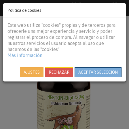
33 €
55
Envío gratuito pedidos superiores a
España peninsular,
€
44 €
Política de cookies
Baleares y
Portugal peninsular
person
shopping_cart
Esta web utiliza "cookies" propias y de terceros para
Tog
ofrecerle una mejor experiencia y servicio y poder
nav
registrar el proceso de compra. Al navegar o utilizar
nuestros servicios el usuario acepta el uso que
hacemos de las "cookies"
Más información
AJUSTES
RECHAZAR
ACEPTAR SELECCIÓN