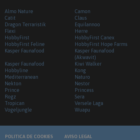
Almo Nature
Camon
Catit
Claus
Dragon Terraristik
Equilannoo
Flexi
Herre
HobbyFirst
HobbyFirst Canex
HobbyFirst Feline
HobbyFirst Hope Farms
Kasper Faunafood
Kasper Faunafood
(Akwavit)
Kasper Faunafood
Kiwi Walker
Hobbyline
Kong
Mediterranean
Naturo
Nekton
Nestor
Prince
Princess
Rogz
Sera
Tropican
Versele Laga
Vogeljungle
Wuapu
POLITICA DE COOKIES
AVISO LEGAL