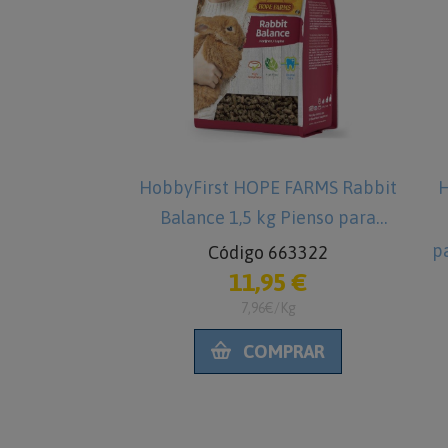
PE FARMS
HobbyFirst HOPE FARMS Rabbit
H
 para Conejos
Balance 1,5 kg Pienso para
p
3222
Código 663322
€
11,95 €
Conejos
7,96€/Kg
RAR
COMPRAR