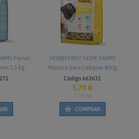
ARMS Pienso
HOBBYFIRST HOPE FARMS
nes 1,5 kg
Mixtura para Cobayas 800g
P
3271
Código 663631
€
5,70 €
7,12€/Kg
RAR
COMPRAR