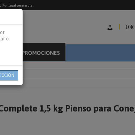
€
Portugal peninsular
person
0 €
jor
gar o
PROMOCIONES
LOG
ECCIÓN
Complete 1,5 kg Pienso para Cone