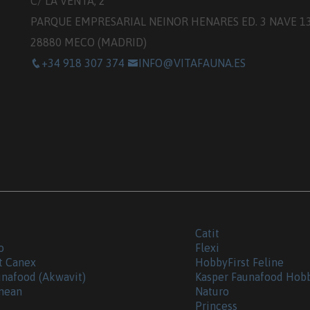
C/ LA VENTA, 2
PARQUE EMPRESARIAL NEINOR HENARES ED. 3 NAVE 1
28880 MECO (MADRID)
+34 918 307 374
INFO@VITAFAUNA.ES
Catit
o
Flexi
t Canex
HobbyFirst Feline
unafood (Akwavit)
Kasper Faunafood Hob
nean
Naturo
Princess