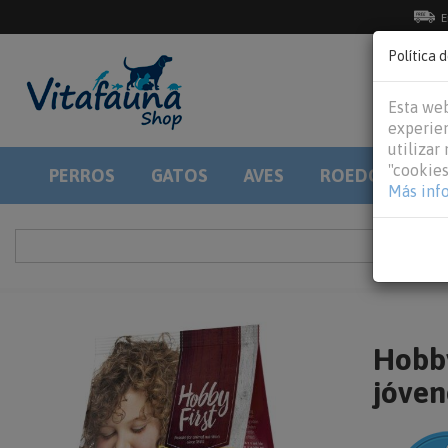
E
Política 
Esta web
experien
utilizar
"cookies
PERROS
GATOS
AVES
ROEDORES
Más inf
Hobby
jóven