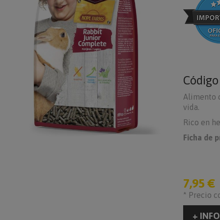
Códig
Alimento 
vida.
Rico en he
Ficha de 
7,95 €
* Precio c
+ INFO