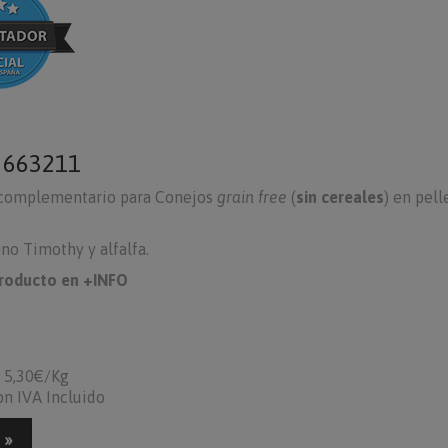
o
663211
complementario para Conejos
grain free
(
sin cereales
) en pell
no Timothy y alfalfa.
producto en +INFO
5,30€/Kg
on IVA Incluido
 »