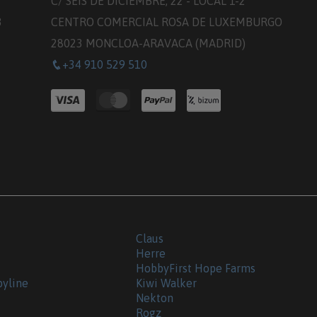
C/ SEIS DE DICIEMBRE, 22 - LOCAL 1-2
3
CENTRO COMERCIAL ROSA DE LUXEMBURGO
28023 MONCLOA-ARAVACA (MADRID)
+34 910 529 510
Claus
Herre
HobbyFirst Hope Farms
byline
Kiwi Walker
Nekton
Rogz