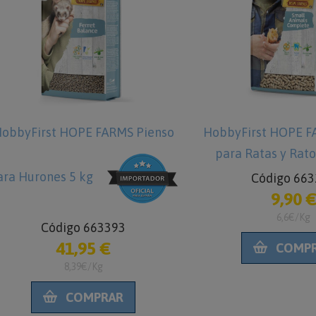
obbyFirst HOPE FARMS Pienso
HobbyFirst HOPE F
para Ratas y Rato
ara Hurones 5 kg
Código 66
9,90 
6,6€/Kg
Código 663393
41,95 €
COMP
8,39€/Kg
COMPRAR