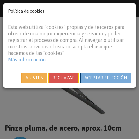
33 €
55
Envío gratuito pedidos superiores a
España peninsular,
€
44 €
Política de cookies
Baleares y
Portugal peninsular
person
shopping_cart
Esta web utiliza "cookies" propias y de terceros para
Tog
ofrecerle una mejor experiencia y servicio y poder
nav
registrar el proceso de compra. Al navegar o utilizar
nuestros servicios el usuario acepta el uso que
hacemos de las "cookies"
Más información
AJUSTES
RECHAZAR
ACEPTAR SELECCIÓN
Pinza pluma, de acero, aprox. 10cm