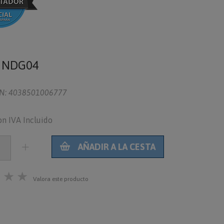
o
NDG04
N: 4038501006777
on IVA Incluido
AÑADIR A LA CESTA
★
★
★
Valora este producto