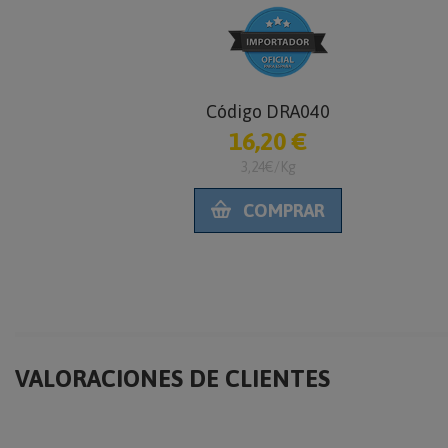
-11
Código DRA040
€
16,20 €
3,24€/Kg
RAR
COMPRAR
VALORACIONES DE CLIENTES