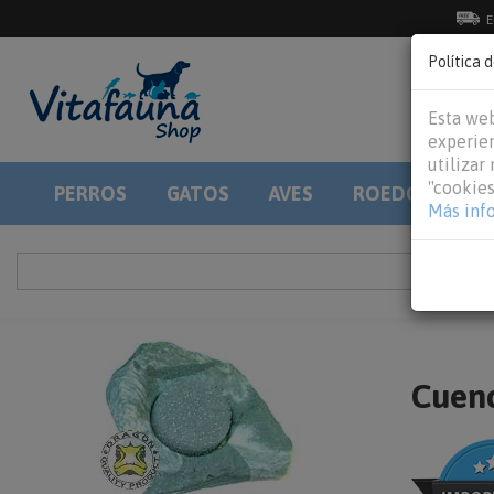
E
Política 
Esta web
experien
utilizar
"cookies
PERROS
GATOS
AVES
ROEDORES
Más inf
Cuenc