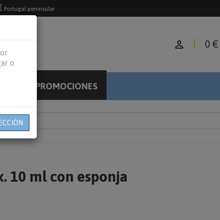
€
Portugal peninsular
person
0 €
jor
gar o
PROMOCIONES
LOG
ECCIÓN
. 10 ml con esponja