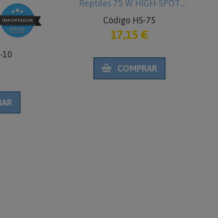
Reptiles 75 W HIGH-SPOT
Código HS-75
17,15 €
-10
€
COMPRAR
RAR