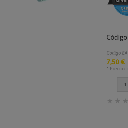
Códig
Codigo EA
7,50 €
* Precio c
★
★