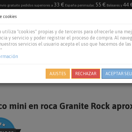
33 €
55 €
44 
nvío gratuito pedidos superiores a
España peninsular,
Baleares y
de cookies
DESTACADO
VACACIONES DE VERANO 2026
 utiliza "cookies" propias y de terceros para ofrecerle una me
cia y servicio y poder registrar el proceso de compra. Al nave
 nuestros servicios el usuario acepta el uso que hacemos de las
"
REPTILES
PECES
OTROS
MARCAS
B
ormación
AJUSTES
RECHAZAR
ACEPTAR SEL
o mini en roca Granite Rock aprox