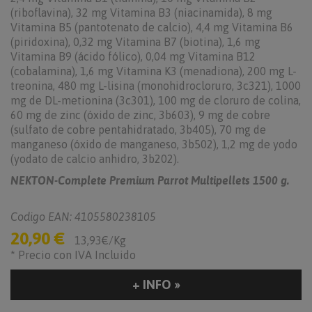
(riboflavina), 32 mg Vitamina B3 (niacinamida), 8 mg
Vitamina B5 (pantotenato de calcio), 4,4 mg Vitamina B6
(piridoxina), 0,32 mg Vitamina B7 (biotina), 1,6 mg
Vitamina B9 (ácido fólico), 0,04 mg Vitamina B12
(cobalamina), 1,6 mg Vitamina K3 (menadiona), 200 mg L-
treonina, 480 mg L-lisina (monohidrocloruro, 3c321), 1000
mg de DL-metionina (3c301), 100 mg de cloruro de colina,
60 mg de zinc (óxido de zinc, 3b603), 9 mg de cobre
(sulfato de cobre pentahidratado, 3b405), 70 mg de
manganeso (óxido de manganeso, 3b502), 1,2 mg de yodo
(yodato de calcio anhidro, 3b202).
NEKTON-Complete Premium Parrot Multipellets 1500 g.
Codigo EAN: 4105580238105
20,90 €
13,93€/Kg
* Precio con IVA Incluido
+ INFO »