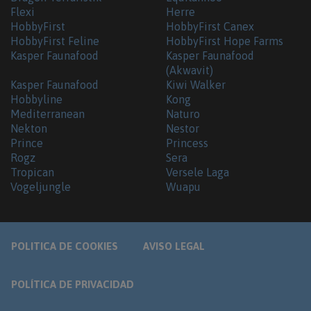
Flexi
Herre
HobbyFirst
HobbyFirst Canex
HobbyFirst Feline
HobbyFirst Hope Farms
Kasper Faunafood
Kasper Faunafood
(Akwavit)
Kasper Faunafood
Kiwi Walker
Hobbyline
Kong
Mediterranean
Naturo
Nekton
Nestor
Prince
Princess
Rogz
Sera
Tropican
Versele Laga
Vogeljungle
Wuapu
POLITICA DE COOKIES
AVISO LEGAL
POLÍTICA DE PRIVACIDAD