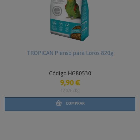
g
TROPICAN Pienso para Loros 1,8 k
Código HG80531
20,90 €
11,61€/Kg
COMPRAR