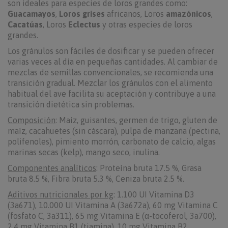
son ideales para especies de loros grandes como:
Guacamayos
,
Loros grises
africanos, Loros
amazónicos
,
Cacatúas
, Loros
Eclectus
y otras especies de loros
grandes.
Los gránulos son fáciles de dosificar y se pueden ofrecer
varias veces al día en pequeñas cantidades. Al cambiar de
mezclas de semillas convencionales, se recomienda una
transición gradual. Mezclar los gránulos con el alimento
habitual del ave facilita su aceptación y contribuye a una
transición dietética sin problemas.
Composición
: Maíz, guisantes, germen de trigo, gluten de
maíz, cacahuetes (sin cáscara), pulpa de manzana (pectina,
polifenoles), pimiento morrón, carbonato de calcio, algas
marinas secas (kelp), mango seco, inulina.
Componentes analíticos
: Proteína bruta 17.5 %, Grasa
bruta 8.5 %, Fibra bruta 5.3 %, Ceniza bruta 2.5 %.
Aditivos nutricionales por kg
: 1.100 UI Vitamina D3
(3a671), 10.000 UI Vitamina A (3a672a), 60 mg Vitamina C
(fosfato C, 3a311), 65 mg Vitamina E (α-tocoferol, 3a700),
2,4 mg Vitamina B1 (tiamina), 10 mg Vitamina B2