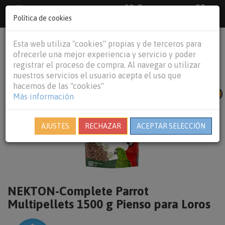
33 €
55
Envío gratuito pedidos superiores a
España peninsular,
€
44 €
Política de cookies
Baleares y
Portugal peninsular
person
shopping_cart
Esta web utiliza "cookies" propias y de terceros para
Tog
ofrecerle una mejor experiencia y servicio y poder
nav
registrar el proceso de compra. Al navegar o utilizar
nuestros servicios el usuario acepta el uso que
hacemos de las "cookies"
NUEVO
Más información
AJUSTES
RECHAZAR
ACEPTAR SELECCIÓN
NEKTON-Complete Parrot
Multipellets 1500 g Pienso para Loros