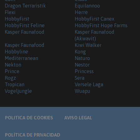
Dragon Terraristik
Equilannoo
Flexi
Herre
HobbyFirst
HobbyFirst Canex
HobbyFirst Feline
HobbyFirst Hope Farms
Kasper Faunafood
Kasper Faunafood
(Akwavit)
Kasper Faunafood
Kiwi Walker
Hobbyline
Kong
Mediterranean
Naturo
Nekton
Nestor
Prince
Princess
Rogz
Sera
Tropican
Versele Laga
Vogeljungle
Wuapu
POLITICA DE COOKIES
AVISO LEGAL
POLÍTICA DE PRIVACIDAD