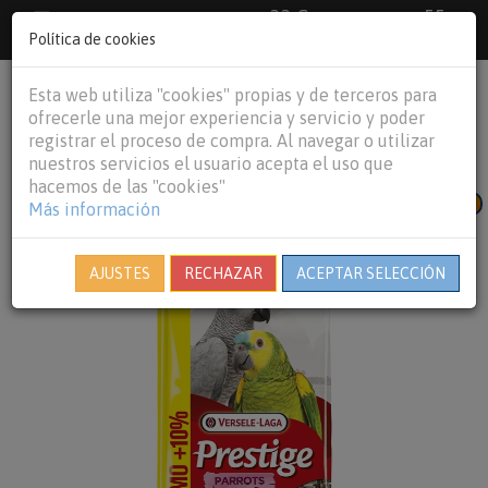
33 €
55
Envío gratuito pedidos superiores a
España peninsular,
€
44 €
Política de cookies
Baleares y
Portugal peninsular
person
shopping_cart
Esta web utiliza "cookies" propias y de terceros para
Tog
ofrecerle una mejor experiencia y servicio y poder
nav
registrar el proceso de compra. Al navegar o utilizar
nuestros servicios el usuario acepta el uso que
hacemos de las "cookies"
PROMO + 300g GRATIS
Más información
AJUSTES
RECHAZAR
ACEPTAR SELECCIÓN