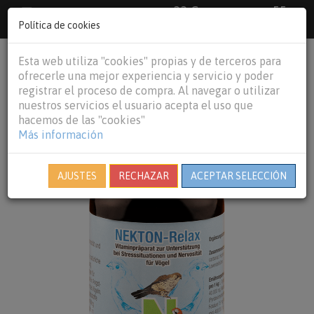
33 €
55
Envío gratuito pedidos superiores a
España peninsular,
€
44 €
Política de cookies
Baleares y
Portugal peninsular
person
shopping_cart
Esta web utiliza "cookies" propias y de terceros para
Tog
ofrecerle una mejor experiencia y servicio y poder
nav
registrar el proceso de compra. Al navegar o utilizar
nuestros servicios el usuario acepta el uso que
hacemos de las "cookies"
Más información
AJUSTES
RECHAZAR
ACEPTAR SELECCIÓN