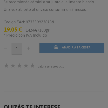
Se recomienda administrar junto al alimento blando.
Una vez abierto el envase consumir en 3 meses.
Codigo EAN: 0733309210138
19,05 €
14,66€/100gr
* Precio con IVA Incluido
AÑADIR A LA CESTA
★
★
★
★
★
Valora este producto
QUIZÁS TE INTERESE