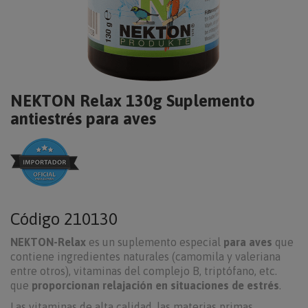
NEKTON Relax 130g Suplemento
antiestrés para aves
Código
210130
NEKTON-Relax
es un suplemento especial
para aves
que
contiene ingredientes naturales (camomila y valeriana
entre otros), vitaminas del complejo B, triptófano, etc.
que
proporcionan relajación en situaciones de estrés
.
Las vitaminas de alta calidad, las materias primas