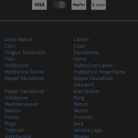
Almo Nature
Camon
Catit
Claus
Dragon Terraristik
Equilannoo
Flexi
Herre
HobbyFirst
HobbyFirst Canex
HobbyFirst Feline
HobbyFirst Hope Farms
Kasper Faunafood
Kasper Faunafood
(Akwavit)
Kasper Faunafood
Kiwi Walker
Hobbyline
Kong
Mediterranean
Naturo
Nekton
Nestor
Prince
Princess
Rogz
Sera
Tropican
Versele Laga
Vogeljungle
Wuapu