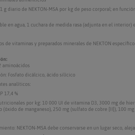
 1 g diario de NEKTON-MSA por kg de peso corporal; en función
ble en agua, 1 cuchara de medida rasa (adjunta en el interior
s de vitaminas y preparados minerales de NEKTON específicos 
ón:
2 aminoácidos
n: Fosfato dicálcico, ácido silícico
es analíticos:
 P 17,4 %
utricionales por kg: 10 000 UI de vitamina D3, 3000 mg de hierr
(óxido de manganeso), 250 mg (sulfato de cobre [II]), 100 mg 
ento: NEKTON-MSA debe conservarse en un lugar seco, alejado 