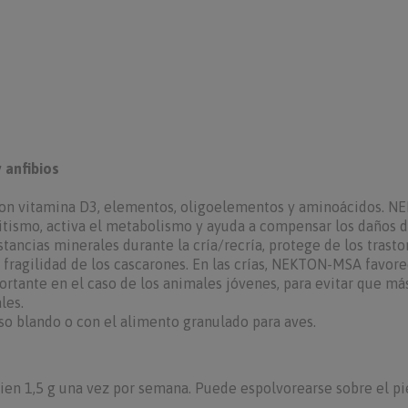
 anfibios
on vitamina D3, elementos, oligoelementos y aminoácidos. N
itismo, activa el metabolismo y ayuda a compensar los daños 
ancias minerales durante la cría/recría, protege de los trasto
a fragilidad de los cascarones. En las crías, NEKTON-MSA favor
rtante en el caso de los animales jóvenes, para evitar que má
les.
o blando o con el alimento granulado para aves.
bien 1,5 g una vez por semana. Puede espolvorearse sobre el pi