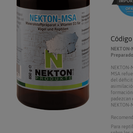
Códig
NEKTON-
Preparado 
NEKTON-MS
MSA refuer
del défici
asimilació
formación 
padezcan e
NEKTON-MSA
Recomenda
Para repti
sobre los 