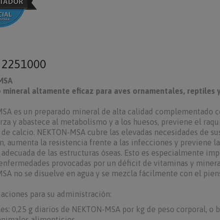
o
2251000
MSA
mineral altamente eficaz para aves ornamentales, reptiles y
A es un preparado mineral de alta calidad complementado c
za y abastece al metabolismo y a los huesos, previene el raqu
t de calcio. NEKTON-MSA cubre las elevadas necesidades de sust
n, aumenta la resistencia frente a las infecciones y previene l
adecuada de las estructuras óseas. Esto es especialmente impo
nfermedades provocadas por un déficit de vitaminas y minera
 no se disuelve en agua y se mezcla fácilmente con el piens
ciones para su administración:
les: 0,25 g diarios de NEKTON-MSA por kg de peso corporal, o 
animales alimenticios