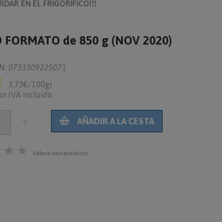
RDAR EN EL FRIGORÍFICO!!!
 FORMATO de 850 g (NOV 2020)
N: 0733309225071
€
3,73€/100gr
on IVA Incluido
AÑADIR A LA CESTA
★
★
★
Valora este producto