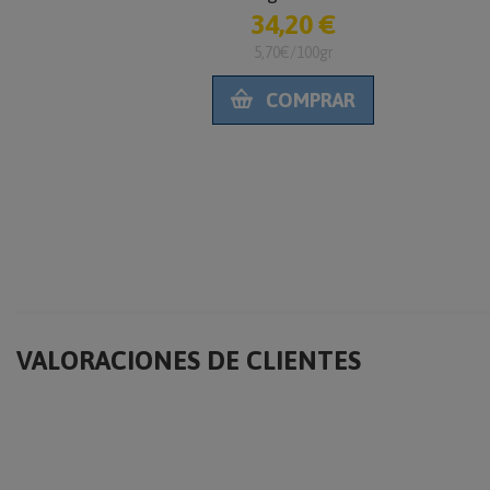
34,20 €
80,95 €
os
5,70€/100gr
11,56€/100gr
COMPRAR
COMPRAR
VALORACIONES DE CLIENTES