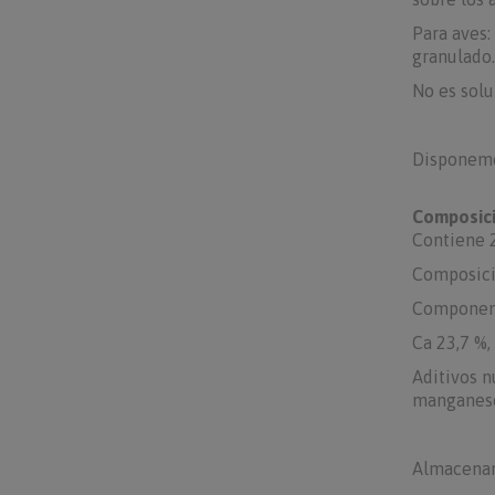
Para aves:
granulado.
No es solu
Disponemo
Composici
Contiene 
Composició
Component
Ca 23,7 %,
Aditivos n
manganeso 
Almacenami