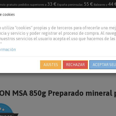
33 €
55 €
44 
nvío gratuito pedidos superiores a
España peninsular,
Baleares y
de cookies
DESTACADO
VACACIONES DE VERANO 2026
 utiliza "cookies" propias y de terceros para ofrecerle una me
cia y servicio y poder registrar el proceso de compra. Al nave
 nuestros servicios el usuario acepta el uso que hacemos de las
"
REPTILES
PECES
OTROS
MARCAS
B
ormación
AJUSTES
RECHAZAR
ACEPTAR SEL
N MSA 850g Preparado mineral pa