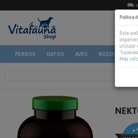
E
Política 
Esta web
experien
utilizar
"cookies
PERROS
GATOS
AVES
ROEDORES
Más inf
NEKTO