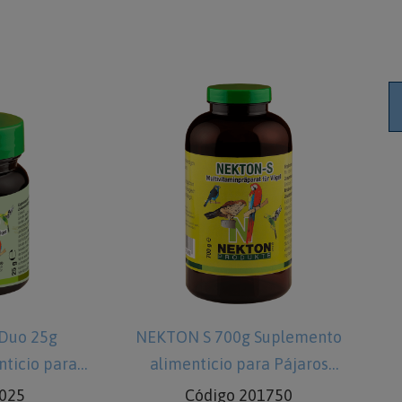
S 700g Suplemento
NEKTON MSA 80g Preparad
icio para Pájaros
mineral para aves y reptile
digo 201750
Código 225075