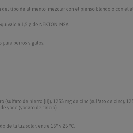
 del tipo de alimento, mezclar con el pienso blando o con el 
) equivale a 1,5 g de NEKTON-MSA.
para perros y gatos.
o (sulfato de hierro [II]), 1255 mg de cinc (sulfato de cinc), 1
de yodo (yodato de calcio).
de la luz solar, entre 15° y 25 °C.