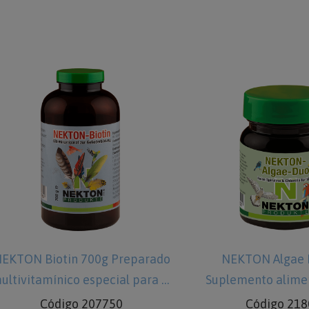
ado
NEKTON Algae Duo 25g
NEKTON 
 el
Suplemento alimenticio para
aliment
es
Código 218025
Có