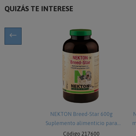
QUIZÁS TE INTERESE
 Breed-Star 600g
NEKTON Biotin 700g Prepar
to alimenticio para
multivitamínico especial para
desarrollo del plumaje en av
ódigo 217600
Código 207750