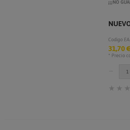
¡¡¡NO GUA
NUEVO
Codigo EA
31,70 
* Precio c
★
★