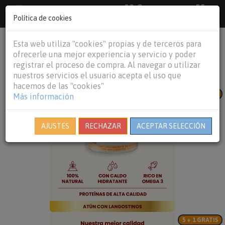
33 €
55
Envío gratuito pedidos superiores a
España peninsular,
€
44 €
Política de cookies
Baleares y
Portugal peninsular
person
shopping_cart
Esta web utiliza "cookies" propias y de terceros para
Tog
ofrecerle una mejor experiencia y servicio y poder
nav
registrar el proceso de compra. Al navegar o utilizar
nuestros servicios el usuario acepta el uso que
hacemos de las "cookies"
5 + 1 GRATIS
Más información
AJUSTES
RECHAZAR
ACEPTAR SELECCIÓN
5 + 1 GRATIS