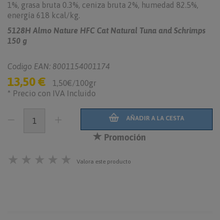
1%, grasa bruta 0.3%, ceniza bruta 2%, humedad 82.5%,
energía 618 kcal/kg.
5128H Almo Nature HFC Cat Natural Tuna and Schrimps
150 g
Codigo EAN: 8001154001174
13,50 €
1,50€/100gr
* Precio con IVA Incluido
AÑADIR A LA CESTA
Promoción
★
★
★
★
★
Valora este producto