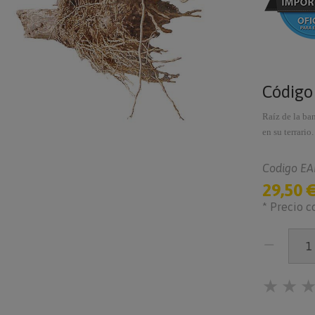
Códig
Raíz de la ba
en su terrario.
Codigo EA
29,50 
* Precio c
★
★