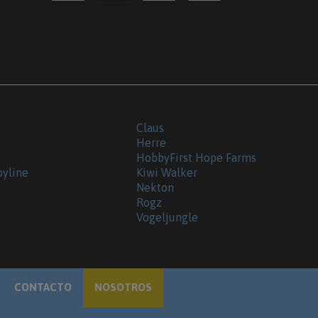
Claus
Herre
HobbyFirst Hope Farms
byline
Kiwi Walker
Nekton
Rogz
Vogeljungle
CONTACTO
NOSOTROS