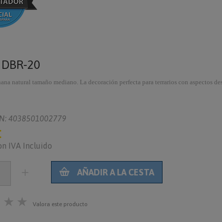
o
DBR-20
nana natural tamaño mediano. La decoración perfecta para terrarios con aspectos des
N: 4038501002779
€
on IVA Incluido
AÑADIR A LA CESTA
★
★
★
Valora este producto