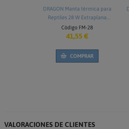
ectora para
DRAGON Manta térmica para
D
x 22
Reptiles 28 W Extraplana
-92
Código FM-28
€
41,55 €
RAR
COMPRAR
VALORACIONES DE CLIENTES