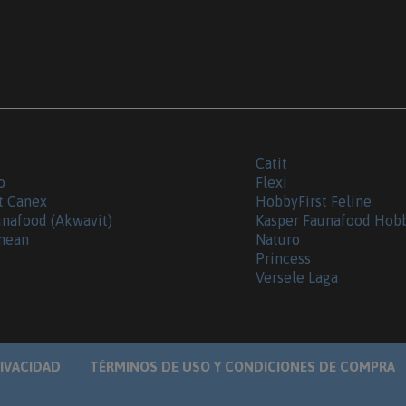
Catit
o
Flexi
t Canex
HobbyFirst Feline
unafood (Akwavit)
Kasper Faunafood Hob
nean
Naturo
Princess
Versele Laga
RIVACIDAD
TÉRMINOS DE USO Y CONDICIONES DE COMPRA