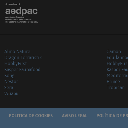
Almo Nature
Camon
Dragon Terraristik
Equilanno
HobbyFirst
HobbyFirs
Kasper Faunafood
Kasper Fa
Kong
Mediterra
Nestor
Prince
Sera
Tropican
Wuapu
POLITICA DE COOKIES
AVISO LEGAL
POLÍTICA DE P