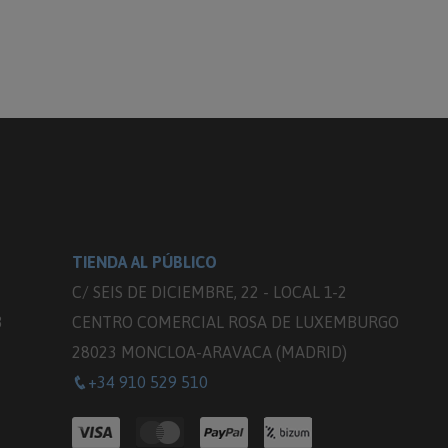
TIENDA AL PÚBLICO
C/ SEIS DE DICIEMBRE, 22 - LOCAL 1-2
3
CENTRO COMERCIAL ROSA DE LUXEMBURGO
28023 MONCLOA-ARAVACA (MADRID)
+34 910 529 510