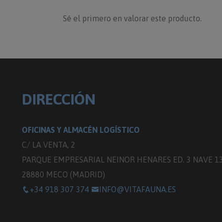
Sé el primero en valorar este producto.
DIRECCIÓN
OFICINAS Y ALMACÉN LOGÍSTICO
C/ LA VENTA, 2
PARQUE EMPRESARIAL NEINOR HENARES ED. 3 NAVE 1
28880 MECO (MADRID)
+34 918 307 374
INFO@VITAFAUNA.ES