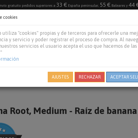
33 €
55 €
44 
nvío gratuito pedidos superiores a
España peninsular,
Baleares y
de cookies
DESTACADO
VACACIONES DE VERANO 2026
 utiliza "cookies" propias y de terceros para ofrecerle una me
cia y servicio y poder registrar el proceso de compra. Al nave
 nuestros servicios el usuario acepta el uso que hacemos de las
"
REPTILES
PECES
OTROS
MARCAS
B
ormación
AJUSTES
RECHAZAR
ACEPTAR SEL
a Root, Medium - Raíz de banana