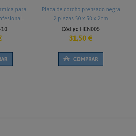
rmica para
Placa de corcho prensado negra
ofesional
2 piezas 50 x 50 x 2cm
-10
Código HEN005
€
31,50 €
RAR
COMPRAR