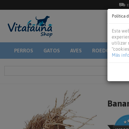
E
Política 
Esta web
experien
utilizar
"cookies
PERROS
GATOS
AVES
ROEDORES
Más inf
Banan