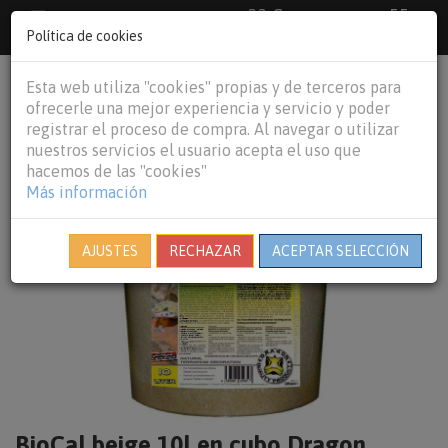
33 €
55
Envío gratuito pedidos superiores a
España peninsular,
€
44 €
Política de cookies
Baleares y
Portugal peninsular
person
shopping_cart
Esta web utiliza "cookies" propias y de terceros para
Tog
ofrecerle una mejor experiencia y servicio y poder
nav
registrar el proceso de compra. Al navegar o utilizar
nuestros servicios el usuario acepta el uso que
hacemos de las "cookies"
Más información
AJUSTES
RECHAZAR
ACEPTAR SELECCIÓN
BioCal beige 10l en cubo Dragon