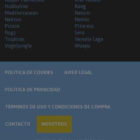
Hobbyline
Kong
Mediterranean
Naturo
Nekton
Nestor
Prince
Princess
Rogz
Sera
Tropican
Versele Laga
Vogeljungle
Wuapu
POLITICA DE COOKIES
AVISO LEGAL
POLÍTICA DE PRIVACIDAD
TÉRMINOS DE USO Y CONDICIONES DE COMPRA
CONTACTO
NOSOTROS