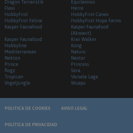
Dragon Terraristik
Equilannoo
Flexi
Herre
HobbyFirst
HobbyFirst Canex
HobbyFirst Feline
HobbyFirst Hope Farms
Kasper Faunafood
Kasper Faunafood
(Akwavit)
Kasper Faunafood
Kiwi Walker
Hobbyline
Kong
Mediterranean
Naturo
Nekton
Nestor
Prince
Princess
Rogz
Sera
Tropican
Versele Laga
Vogeljungle
Wuapu
POLITICA DE COOKIES
AVISO LEGAL
POLÍTICA DE PRIVACIDAD