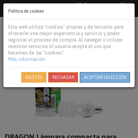
33 €
55
Envío gratuito pedidos superiores a
España peninsular,
€
44 €
Política de cookies
Baleares y
Portugal peninsular
person
shopping_cart
Esta web utiliza "cookies" propias y de terceros para
Tog
ofrecerle una mejor experiencia y servicio y poder
nav
registrar el proceso de compra. Al navegar o utilizar
nuestros servicios el usuario acepta el uso que
hacemos de las "cookies"
Más información
AJUSTES
RECHAZAR
ACEPTAR SELECCIÓN
DRAGON Lámpara compacta para