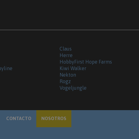
Claus
Herre
HobbyFirst Hope Farms
byline
Kiwi Walker
Nekton
Rogz
Vogeljungle
CONTACTO
NOSOTROS