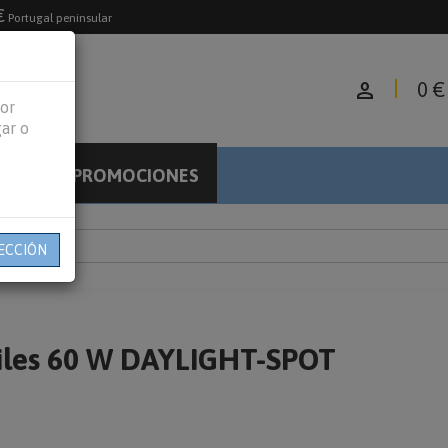
€
Portugal peninsular
person
0 €
jor
gar o
PROMOCIONES
LOG
ECCIÓN
les 60 W DAYLIGHT-SPOT