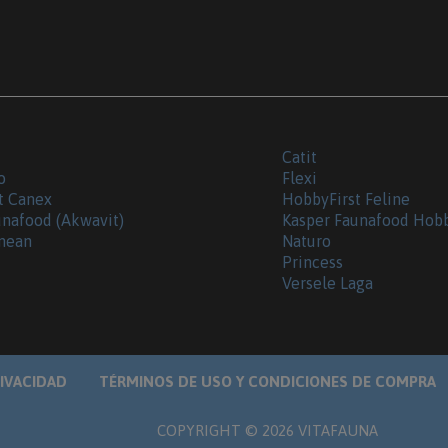
Catit
o
Flexi
t Canex
HobbyFirst Feline
unafood (Akwavit)
Kasper Faunafood Hob
nean
Naturo
Princess
Versele Laga
RIVACIDAD
TÉRMINOS DE USO Y CONDICIONES DE COMPRA
COPYRIGHT ©
2026
VITAFAUNA