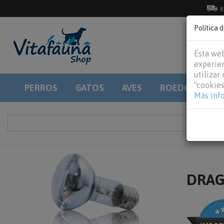
E
Política 
Esta web
experien
utilizar
"cookies
PERROS
GATOS
AVES
ROEDORES
Más inf
DRAG