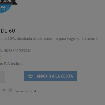
o
DL-60
l de 60W, diseñada especialmente para vegetación natural.
N: 4038501003530
€
on IVA Incluido
AÑADIR A LA CESTA
★
★
★
Valora este producto