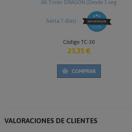
o en roca
All-Timer DRAGON (Desde 1 seg
hasta 7 días)
G20
Código TC-30
€
23,35 €
RAR
COMPRAR
VALORACIONES DE CLIENTES