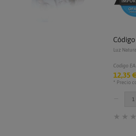
Códig
Luz Natura
Codigo EA
12,35 
* Precio c
★
★