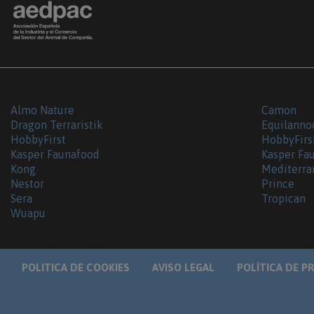
Almo Nature
Camon
Dragon Terraristik
Equilanno
HobbyFirst
HobbyFirs
Kasper Faunafood
Kasper Fa
Kong
Mediterra
Nestor
Prince
Sera
Tropican
Wuapu
POLITICA DE COOKIES
AVISO LEGAL
POLÍTICA DE P