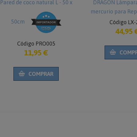
Pared de coco natural L - 50 x
DRAGON Lámpara
mercurio para Rep
50cm
Código LX-
44,95 
Código PRO005
11,95 €
COMP
COMPRAR