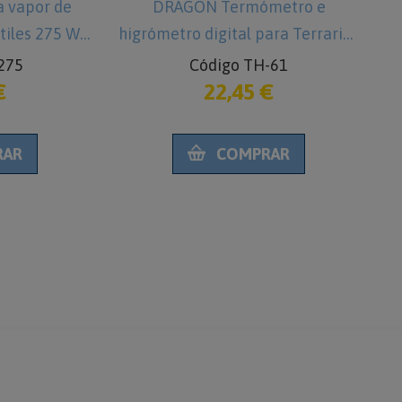
 vapor de
DRAGON Termómetro e
tiles 275 W
higrómetro digital para Terrarios
275
Código TH-61
€
22,45 €
RAR
COMPRAR