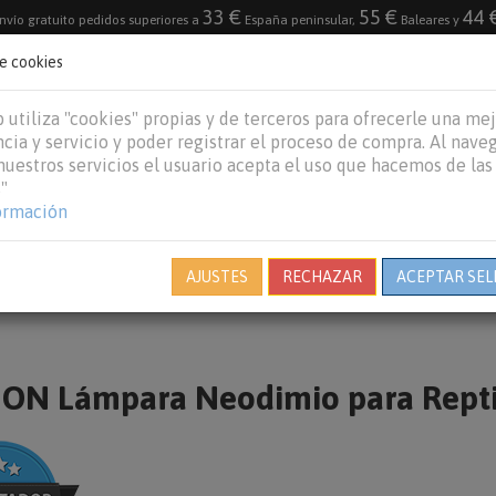
33 €
55 €
44 
nvío gratuito pedidos superiores a
España peninsular,
Baleares y
de cookies
DESTACADO
VACACIONES DE VERANO 2026
 utiliza "cookies" propias y de terceros para ofrecerle una me
cia y servicio y poder registrar el proceso de compra. Al nave
 nuestros servicios el usuario acepta el uso que hacemos de las
"
REPTILES
PECES
OTROS
MARCAS
B
ormación
AJUSTES
RECHAZAR
ACEPTAR SEL
ON Lámpara Neodimio para Repti