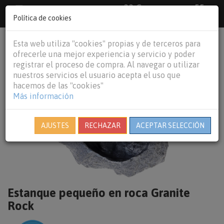
33 €
55
Envío gratuito pedidos superiores a
España peninsular,
€
44 €
Política de cookies
Baleares y
Portugal peninsular
person
shopping_cart
Esta web utiliza "cookies" propias y de terceros para
Tog
ofrecerle una mejor experiencia y servicio y poder
nav
registrar el proceso de compra. Al navegar o utilizar
nuestros servicios el usuario acepta el uso que
hacemos de las "cookies"
Más información
AJUSTES
RECHAZAR
ACEPTAR SELECCIÓN
Estanque pequeño en roca Granite
Rock