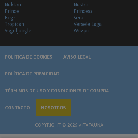
Nekton
Nestor
Prince
Princess
Rogz
Sera
Tropican
Versele Laga
Vogeljungle
Wuapu
POLITICA DE COOKIES
AVISO LEGAL
POLÍTICA DE PRIVACIDAD
TÉRMINOS DE USO Y CONDICIONES DE COMPRA
CONTACTO
NOSOTROS
COPYRIGHT ©
2026
VITAFAUNA