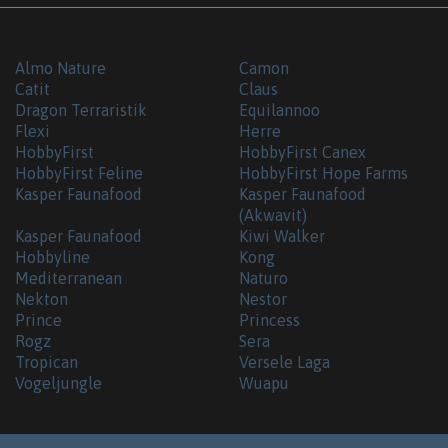
Almo Nature
Camon
Catit
Claus
Dragon Terraristik
Equilannoo
Flexi
Herre
HobbyFirst
HobbyFirst Canex
HobbyFirst Feline
HobbyFirst Hope Farms
Kasper Faunafood
Kasper Faunafood
(Akwavit)
Kasper Faunafood
Kiwi Walker
Hobbyline
Kong
Mediterranean
Naturo
Nekton
Nestor
Prince
Princess
Rogz
Sera
Tropican
Versele Laga
Vogeljungle
Wuapu