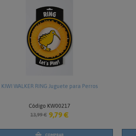
os
KIWI WALKER BALL Pelota para Perro
Código KW00223
5,59 €
7,99 €
COMPRAR