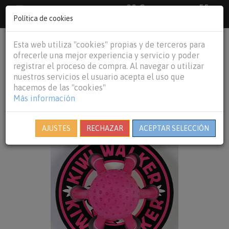
33 €
55
Envío gratuito pedidos superiores a
España peninsular,
€
44 €
Política de cookies
Baleares y
Portugal peninsular
person
shopping_cart
Esta web utiliza "cookies" propias y de terceros para
Tog
ofrecerle una mejor experiencia y servicio y poder
nav
registrar el proceso de compra. Al navegar o utilizar
nuestros servicios el usuario acepta el uso que
hacemos de las "cookies"
Más información
AJUSTES
RECHAZAR
ACEPTAR SELECCIÓN