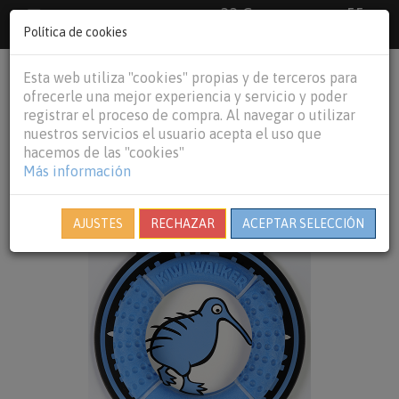
33 €
55
Envío gratuito pedidos superiores a
España peninsular,
€
44 €
Política de cookies
Baleares y
Portugal peninsular
person
shopping_cart
Esta web utiliza "cookies" propias y de terceros para
Tog
ofrecerle una mejor experiencia y servicio y poder
nav
registrar el proceso de compra. Al navegar o utilizar
nuestros servicios el usuario acepta el uso que
hacemos de las "cookies"
Más información
AJUSTES
RECHAZAR
ACEPTAR SELECCIÓN