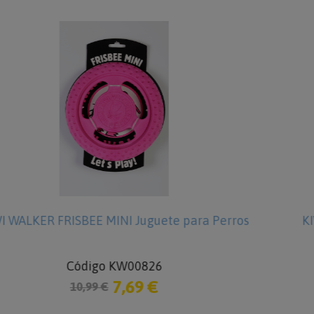
Perros
KIWI WALKER RING MINI Juguete para P
Código KW00830
6,29 €
8,99 €