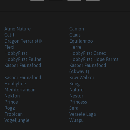
Almo Nature
Camon
Catit
Claus
Dragon Terraristik
Equilannoo
Flexi
Herre
HobbyFirst
HobbyFirst Canex
HobbyFirst Feline
HobbyFirst Hope Farms
Kasper Faunafood
Kasper Faunafood
(Akwavit)
Kasper Faunafood
Kiwi Walker
Hobbyline
Kong
Mediterranean
Naturo
Nekton
Nestor
Prince
Princess
Rogz
Sera
Tropican
Versele Laga
Vogeljungle
Wuapu