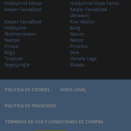
HobbyFirst Feline
HobbyFirst Hope Farms
Kasper Faunafood
Kasper Faunafood
(Akwavit)
Kasper Faunafood
Kiwi Walker
Hobbyline
Kong
Mediterranean
Naturo
Nekton
Nestor
Prince
Princess
Rogz
Sera
Tropican
Versele Laga
Vogeljungle
Wuapu
POLITICA DE COOKIES
AVISO LEGAL
POLÍTICA DE PRIVACIDAD
TÉRMINOS DE USO Y CONDICIONES DE COMPRA