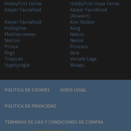
HobbyFirst Feline
HobbyFirst Hope Farms
Kasper Faunafood
Kasper Faunafood
(Akwavit)
Kasper Faunafood
Kiwi Walker
Hobbyline
Kong
Mediterranean
Naturo
Nekton
Nestor
Prince
Princess
Rogz
Sera
Tropican
Versele Laga
Vogeljungle
Wuapu
POLITICA DE COOKIES
AVISO LEGAL
POLÍTICA DE PRIVACIDAD
TÉRMINOS DE USO Y CONDICIONES DE COMPRA