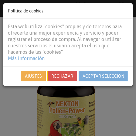
33 €
55
Envío gratuito pedidos superiores a
España peninsular,
€
44 €
Política de cookies
Baleares y
Portugal peninsular
person
shopping_cart
Esta web utiliza "cookies" propias y de terceros para
Tog
ofrecerle una mejor experiencia y servicio y poder
nav
registrar el proceso de compra. Al navegar o utilizar
nuestros servicios el usuario acepta el uso que
hacemos de las "cookies"
Más información
AJUSTES
RECHAZAR
ACEPTAR SELECCIÓN