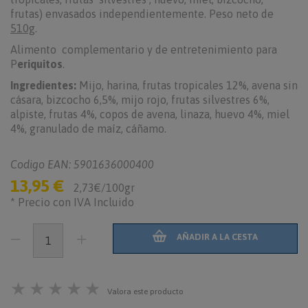
frutas) envasados independientemente. Peso neto de
510g
.
Alimento complementario y de entretenimiento para
P
eriquitos
.
Ingredientes:
Mijo, harina, frutas tropicales 12%, avena sin
cásara, bizcocho 6,5%, mijo rojo, frutas silvestres 6%,
alpiste, frutas 4%, copos de avena, linaza, huevo 4%, miel
4%, granulado de maíz, cáñamo.
Codigo EAN: 5901636000400
13,95 €
2,73€/100gr
* Precio con IVA Incluido
AÑADIR A LA CESTA
★
★
★
★
★
Valora este producto