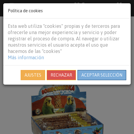
33 €
55
Envío gratuito pedidos superiores a
España peninsular,
€
44 €
Política de cookies
Baleares y
Portugal peninsular
person
shopping_cart
Esta web utiliza "cookies" propias y de terceros para
Tog
ofrecerle una mejor experiencia y servicio y poder
nav
registrar el proceso de compra. Al navegar o utilizar
nuestros servicios el usuario acepta el uso que
hacemos de las "cookies"
Más información
AJUSTES
RECHAZAR
ACEPTAR SELECCIÓN