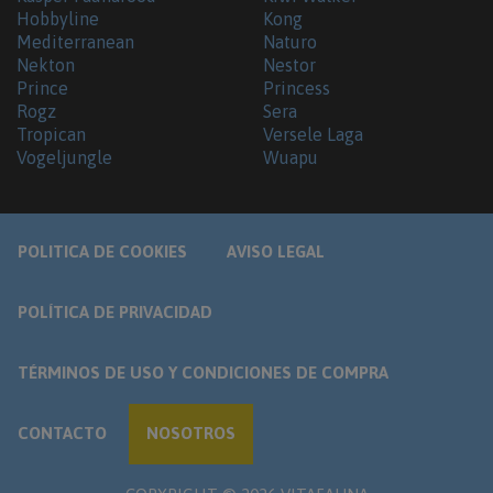
Hobbyline
Kong
Mediterranean
Naturo
Nekton
Nestor
Prince
Princess
Rogz
Sera
Tropican
Versele Laga
Vogeljungle
Wuapu
POLITICA DE COOKIES
AVISO LEGAL
POLÍTICA DE PRIVACIDAD
TÉRMINOS DE USO Y CONDICIONES DE COMPRA
CONTACTO
NOSOTROS