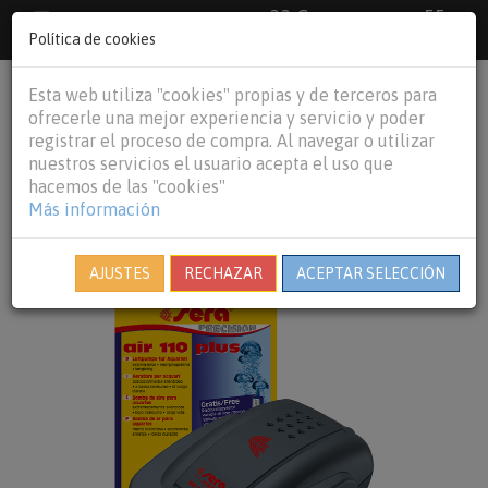
33 €
55
Envío gratuito pedidos superiores a
España peninsular,
€
44 €
Política de cookies
Baleares y
Portugal peninsular
person
shopping_cart
Esta web utiliza "cookies" propias y de terceros para
Tog
ofrecerle una mejor experiencia y servicio y poder
nav
registrar el proceso de compra. Al navegar o utilizar
nuestros servicios el usuario acepta el uso que
hacemos de las "cookies"
Más información
AJUSTES
RECHAZAR
ACEPTAR SELECCIÓN