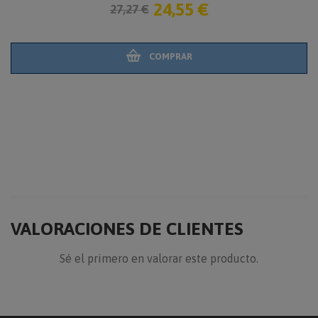
24,55 €
9,89 €
3,96€
OMPRAR
C
VALORACIONES DE CLIENTES
Sé el primero en valorar este producto.