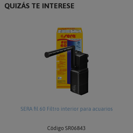
QUIZÁS TE INTERESE
nterior para acuarios
SERA Vipagran Nature 
 SR06843
Código