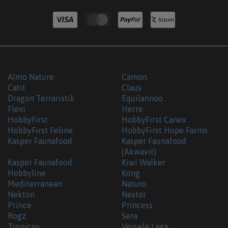
Almo Nature
Camon
Catit
Claus
Dragon Terraristik
Equilannoo
Flexi
Herre
HobbyFirst
HobbyFirst Canex
HobbyFirst Feline
HobbyFirst Hope Farms
Kasper Faunafood
Kasper Faunafood
(Akwavit)
Kasper Faunafood
Kiwi Walker
Hobbyline
Kong
Mediterranean
Naturo
Nekton
Nestor
Prince
Princess
Rogz
Sera
Tropican
Versele Laga