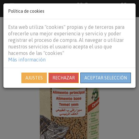
33 €
55
Envío gratuito pedidos superiores a
España peninsular,
€
44 €
Política de cookies
Baleares y
Portugal peninsular
person
shopping_cart
Esta web utiliza "cookies" propias y de terceros para
Tog
ofrecerle una mejor experiencia y servicio y poder
nav
registrar el proceso de compra. Al navegar o utilizar
nuestros servicios el usuario acepta el uso que
hacemos de las "cookies"
Más información
AJUSTES
RECHAZAR
ACEPTAR SELECCIÓN