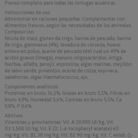
Pienso completo para todas las tortugas acuáticas
Instrucciones de uso
Administrar en raciones pequeñas. Complementar con
alimentos frescos, según las necesidades de los animales.
Composición
fécula de maíz, gluten de trigo, harina de pescado, harina
de trigo, gammarus (4%), levadura de cerveza, huevo
entero en polvo, aceite de pescado (del cual un 49% de
ácidos grasos Omega), manano-oligosacáridos, ortiga,
hierbas, alfalfa, perejil, espirulina, algas marinas, mejillón
de labio verde, pimentón, aceite de colza, espinaca,
zanahorias, algas Haematococcus, ajo.
Componentes analíticos
Proteínas en bruto 36,2%, Grasas en bruto 5,1%, Fibras en
bruto 4,9%, Humedad 5,6%, Cenizas en bruto 5,5%, Ca
0,8%, P 0,6%.
Aditivos
Vitaminas y provitaminas: Vit. A 30.000 UI/kg, Vit.
D3 1.500 UI/kg, Vit. E (D, L-α-tocopheryl acetate) 60
mg/kg, Vit. B1 30 mg/kg, Vit. B2 90 mg/kg, Vit. C estab. (L-