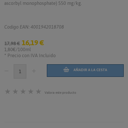
ascorbyl monophosphate) 550 mg/kg.
Codigo EAN: 4001942018708
16,19 €
17,98 €
1,80€/100ml
* Precio con IVA Incluido
AÑADIR A LA CESTA
★
★
★
★
★
Valora este producto