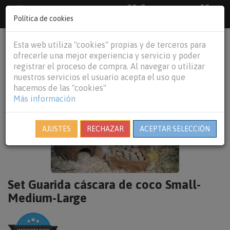
33 €
55
Envío gratuito pedidos superiores a
España peninsular,
€
44 €
Política de cookies
Baleares y
Portugal peninsular
person
shopping_cart
Esta web utiliza "cookies" propias y de terceros para
Tog
ofrecerle una mejor experiencia y servicio y poder
nav
registrar el proceso de compra. Al navegar o utilizar
nuestros servicios el usuario acepta el uso que
hacemos de las "cookies"
Más información
AJUSTES
RECHAZAR
ACEPTAR SELECCIÓN
Set Guarida cáscara de coco Small-
Medium-Large