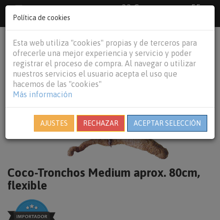
33 €
55
Envío gratuito pedidos superiores a
España peninsular,
€
44 €
Política de cookies
Baleares y
Portugal peninsular
person
shopping_cart
Esta web utiliza "cookies" propias y de terceros para
Tog
ofrecerle una mejor experiencia y servicio y poder
nav
registrar el proceso de compra. Al navegar o utilizar
nuestros servicios el usuario acepta el uso que
hacemos de las "cookies"
Más información
AJUSTES
RECHAZAR
ACEPTAR SELECCIÓN
Coco-Tronchos Medium aprox. 80cm,
flexible