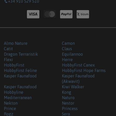
+34 910 529 510
Almo Nature
Camon
Catit
Claus
Dragon Terraristik
Equilannoo
Flexi
Herre
HobbyFirst
HobbyFirst Canex
HobbyFirst Feline
HobbyFirst Hope Farms
Kasper Faunafood
Kasper Faunafood
(Akwavit)
Kasper Faunafood
Kiwi Walker
Hobbyline
Kong
Mediterranean
Naturo
Nekton
Nestor
Prince
Princess
Rogz
Sera