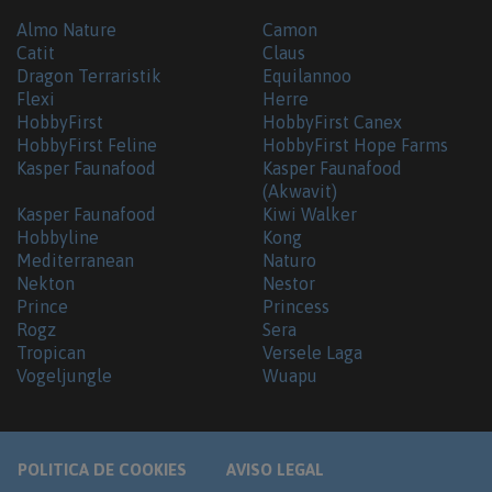
Almo Nature
Camon
Catit
Claus
Dragon Terraristik
Equilannoo
Flexi
Herre
HobbyFirst
HobbyFirst Canex
HobbyFirst Feline
HobbyFirst Hope Farms
Kasper Faunafood
Kasper Faunafood
(Akwavit)
Kasper Faunafood
Kiwi Walker
Hobbyline
Kong
Mediterranean
Naturo
Nekton
Nestor
Prince
Princess
Rogz
Sera
Tropican
Versele Laga
Vogeljungle
Wuapu
POLITICA DE COOKIES
AVISO LEGAL