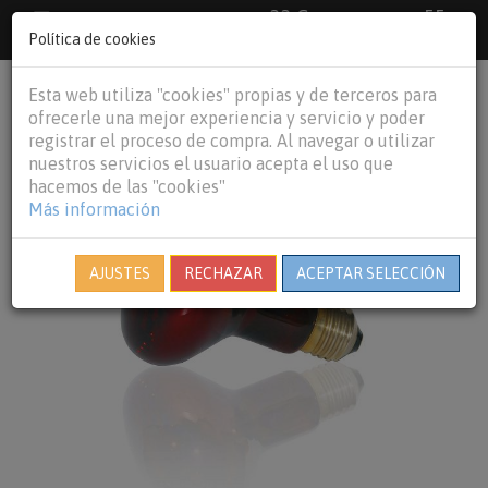
33 €
55
Envío gratuito pedidos superiores a
España peninsular,
€
44 €
Política de cookies
Baleares y
Portugal peninsular
person
shopping_cart
Esta web utiliza "cookies" propias y de terceros para
Tog
ofrecerle una mejor experiencia y servicio y poder
nav
registrar el proceso de compra. Al navegar o utilizar
nuestros servicios el usuario acepta el uso que
hacemos de las "cookies"
Más información
AJUSTES
RECHAZAR
ACEPTAR SELECCIÓN