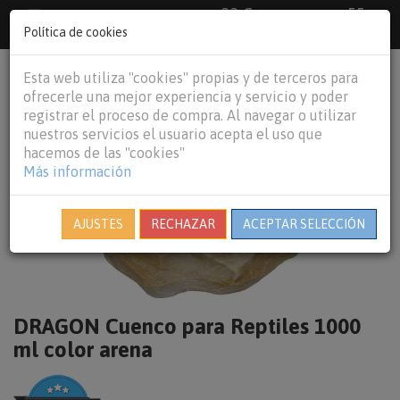
33 €
55
Envío gratuito pedidos superiores a
España peninsular,
€
44 €
Política de cookies
Baleares y
Portugal peninsular
person
shopping_cart
Esta web utiliza "cookies" propias y de terceros para
Tog
ofrecerle una mejor experiencia y servicio y poder
nav
registrar el proceso de compra. Al navegar o utilizar
nuestros servicios el usuario acepta el uso que
hacemos de las "cookies"
Más información
AJUSTES
RECHAZAR
ACEPTAR SELECCIÓN
DRAGON Cuenco para Reptiles 1000
ml color arena