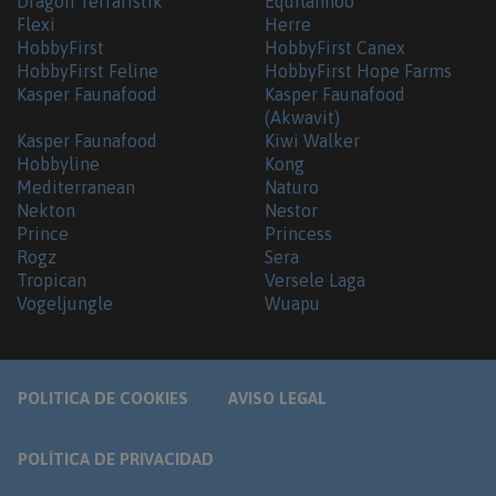
Dragon Terraristik
Equilannoo
Flexi
Herre
HobbyFirst
HobbyFirst Canex
HobbyFirst Feline
HobbyFirst Hope Farms
Kasper Faunafood
Kasper Faunafood
(Akwavit)
Kasper Faunafood
Kiwi Walker
Hobbyline
Kong
Mediterranean
Naturo
Nekton
Nestor
Prince
Princess
Rogz
Sera
Tropican
Versele Laga
Vogeljungle
Wuapu
POLITICA DE COOKIES
AVISO LEGAL
POLÍTICA DE PRIVACIDAD