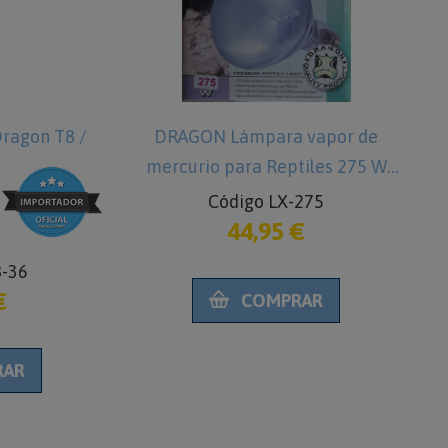
AGON Lámpara vapor de
DRAGON Manta térmic
urio para Reptiles 275 W
Reptiles 10 W Extra
Código LX-275
Código FM-10
44,95 €
20,95 €
COMPRAR
COMPRAR