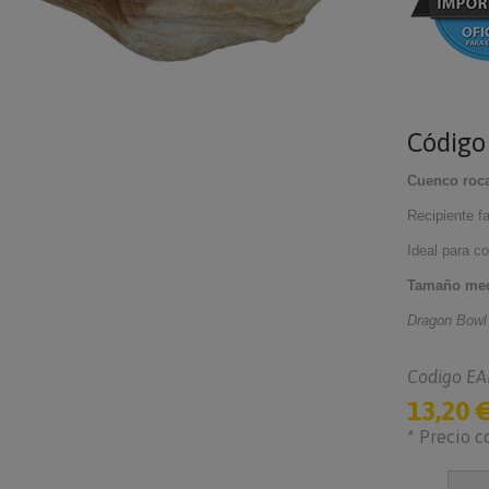
Códig
Cuenco roca
Recipiente f
Ideal para c
Tamaño me
Dragon Bowl
Codigo EA
13,20 
* Precio c