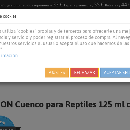
33 €
55 €
44 
nvío gratuito pedidos superiores a
España peninsular,
Baleares y
de cookies
DESTACADO
VACACIONES DE VERANO 2026
 utiliza "cookies" propias y de terceros para ofrecerle una me
cia y servicio y poder registrar el proceso de compra. Al nave
 nuestros servicios el usuario acepta el uso que hacemos de las
"
REPTILES
PECES
OTROS
MARCAS
B
ormación
AJUSTES
RECHAZAR
ACEPTAR SEL
N Cuenco para Reptiles 125 ml c