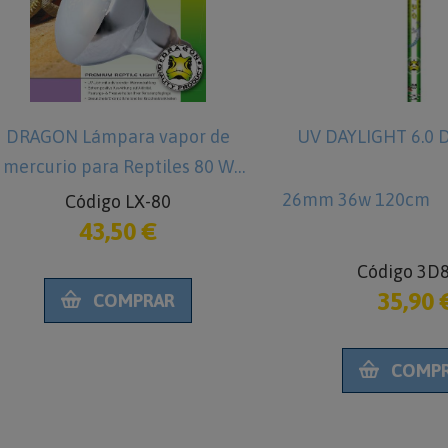
or de
UV DAYLIGHT 6.0 Dragon T8 /
DR
es 80 W
merc
26mm 36w 120cm
Código 3D8-36
35,90 €
COMPRAR