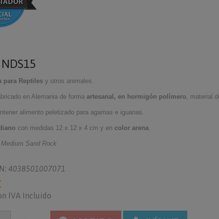
o
NDS15
 para Reptiles
y otros animales.
abricado en Alemania de forma
artesanal, en hormigón polímero
,
material d
ontener alimento peletizado para agamas e iguanas.
diano
con me
didas 12 x 12 x 4 cm y en
color arena
.
 Medium Sand Rock
N: 4038501007071
€
on IVA Incluido