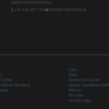
28880 MECO (MADRID)
+34 918 307 374
INFO@VITAFAUNA.ES
Catit
o
Flexi
t Canex
HobbyFirst Feline
unafood (Akwavit)
Kasper Faunafood Hob
nean
Naturo
Princess
Versele Laga