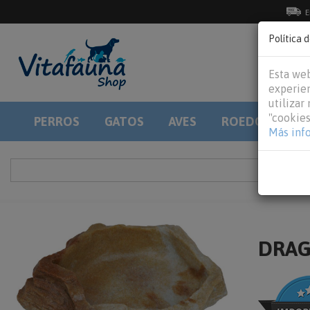
E
Política 
Esta web
experien
utilizar
"cookies
PERROS
GATOS
AVES
ROEDORES
Más inf
DRAGO