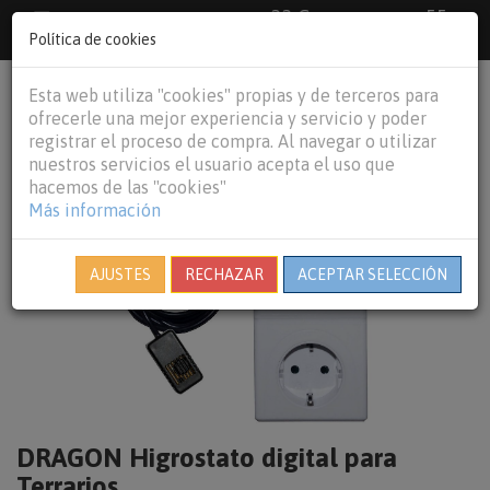
33 €
55
Envío gratuito pedidos superiores a
España peninsular,
€
44 €
Política de cookies
Baleares y
Portugal peninsular
person
shopping_cart
Esta web utiliza "cookies" propias y de terceros para
Tog
ofrecerle una mejor experiencia y servicio y poder
nav
registrar el proceso de compra. Al navegar o utilizar
nuestros servicios el usuario acepta el uso que
hacemos de las "cookies"
Más información
AJUSTES
RECHAZAR
ACEPTAR SELECCIÓN
DRAGON Higrostato digital para
Terrarios