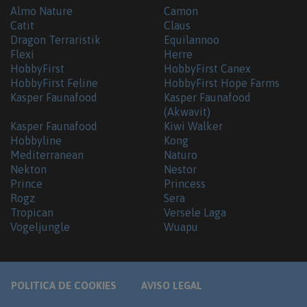
Almo Nature
Camon
Catit
Claus
Dragon Terraristik
Equilannoo
Flexi
Herre
HobbyFirst
HobbyFirst Canex
HobbyFirst Feline
HobbyFirst Hope Farms
Kasper Faunafood
Kasper Faunafood
(Akwavit)
Kasper Faunafood
Kiwi Walker
Hobbyline
Kong
Mediterranean
Naturo
Nekton
Nestor
Prince
Princess
Rogz
Sera
Tropican
Versele Laga
Vogeljungle
Wuapu
POLITICA DE COOKIES
AVISO LEGAL